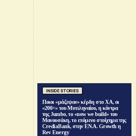
INSIDE STORIES
Ποιοι «μάζεψαν» κέρδη στο ΧΑ, οι
«200+» του Μυτιληναίου, η κόντρα
της Jumbo, το «now we build» του
Μανουσάκη, το επόμενο στοίχημα της
CrediaBank, στην ΕΝ.Α. Growth η
Rev Energy