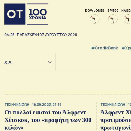
DOW JONES
SP 500
NASD
04:28
ΠΑΡΑΣΚΕΥΗ
07
ΑΥΓΟΥΣΤΟΥ
2026
#CrediaBank
#Χρ
Χ.Α.
TΕΧΝΗ ΚΑΙ ΖΩΗ
16.09.2023, 21:18
TΕΧΝΗ ΚΑΙ ΖΩΗ
1
Οι πολλοί εαυτοί του Άλφρεντ
Άλφρεντ Χί
Χίτσκοκ, του «προφήτη των 300
προτιμούσε
κιλών»
πρωταγωνίσ