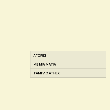
ΑΓΟΡΕΣ
ΜΕ ΜΙΑ ΜΑΤΙΑ
ΤΑΜΠΛΟ ATHEX