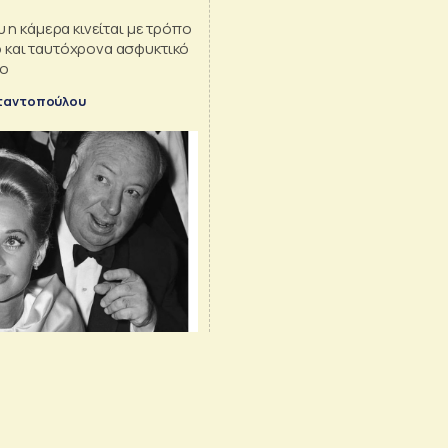
υ η κάμερα κινείται με τρόπο
 και ταυτόχρονα ασφυκτικό
νο
ταντοπούλου