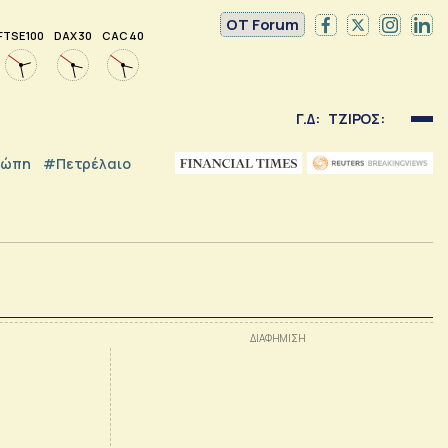
OT Forum
FTSE 100
DAX 30
CAC 40
Γ.Δ:
ΤΖΙΡΟΣ:
ρώπη
#Πετρέλαιο