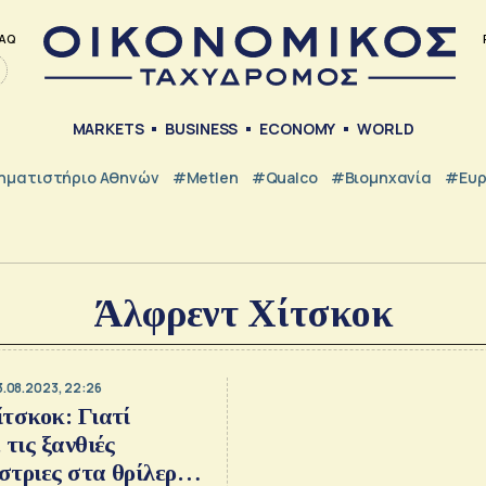
AQ
MARKETS
BUSINESS
ECONOMY
WORLD
ηματιστήριο Αθηνών
#metlen
#Qualco
#Βιομηχανία
#Ευ
Άλφρεντ Χίτσκοκ
3.08.2023, 22:26
τσκοκ: Γιατί
 τις ξανθιές
τριες στα θρίλερ