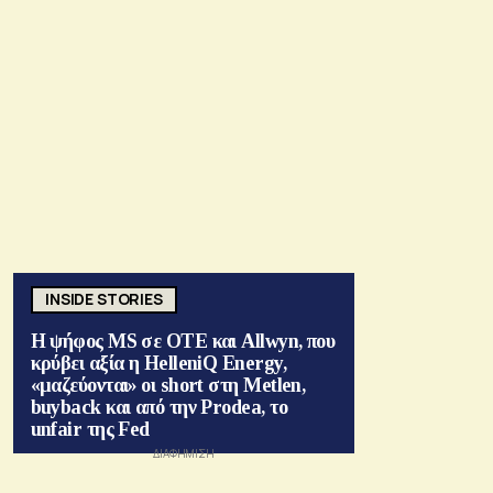
INSIDE STORIES
Η ψήφος MS σε ΟΤΕ και Allwyn, που
κρύβει αξία η HelleniQ Energy,
«μαζεύονται» οι short στη Metlen,
buyback και από την Prodea, το
unfair της Fed