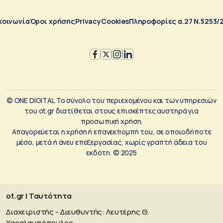
κοινωνία
Όροι χρήσης
Privacy
Cookies
Πληροφορίες α.27 Ν.5253/
© ONE DIGITAL Το σύνολο του περιεχομένου και των υπηρεσιών
του ot.gr διατίθεται στους επισκέπτες αυστηρά για
προσωπική χρήση.
Απαγορεύεται η χρήση ή επανεκπομπή του, σε οποιοδήποτε
μέσο, μετά ή άνευ επεξεργασίας, χωρίς γραπτή άδεια του
εκδότη. © 2025
ot.gr | Ταυτότητα
Διαχειριστής - Διευθυντής: Λευτέρης Θ.
Χαραλαμπόπουλος