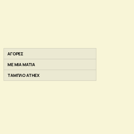
ΑΓΟΡΕΣ
ΜΕ ΜΙΑ ΜΑΤΙΑ
ΤΑΜΠΛΟ ATHEX