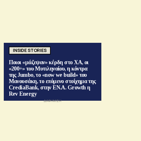
INSIDE STORIES
Ποιοι «μάζεψαν» κέρδη στο ΧΑ, οι
«200+» του Μυτιληναίου, η κόντρα
της Jumbo, το «now we build» του
Μανουσάκη, το επόμενο στοίχημα της
CrediaBank, στην ΕΝ.Α. Growth η
Rev Energy