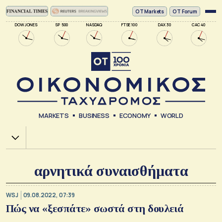
ΟΤ Markets
OT Forum
DOW JONES
SP 500
NASDAQ
FTSE 100
DAX 30
CAC 40
MARKETS
BUSINESS
ECONOMY
WORLD
Χ.Α.
αρνητικά συναισθήματα
WSJ
09.08.2022, 07:39
Πώς να «ξεσπάτε» σωστά στη δουλειά