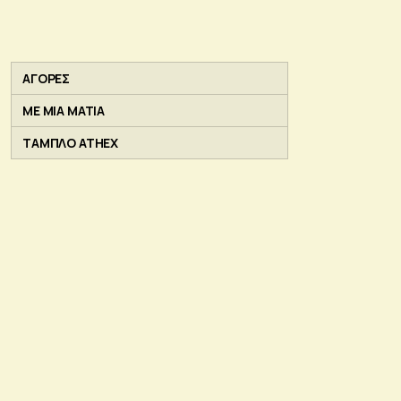
ΑΓΟΡΕΣ
ΜΕ ΜΙΑ ΜΑΤΙΑ
ΤΑΜΠΛΟ ATHEX