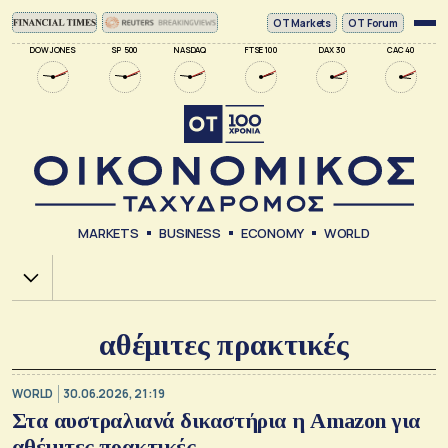
ΟΤ Markets
OT Forum
DOW JONES
SP 500
NASDAQ
FTSE 100
DAX 30
CAC 40
MARKETS
BUSINESS
ECONOMY
WORLD
Χ.Α.
αθέμιτες πρακτικές
WORLD
30.06.2026, 21:19
Στα αυστραλιανά δικαστήρια η Amazon για
αθέμιτες πρακτικές