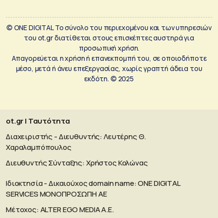
© ONE DIGITAL Το σύνολο του περιεχομένου και των υπηρεσιών
του ot.gr διατίθεται στους επισκέπτες αυστηρά για
προσωπική χρήση.
Απαγορεύεται η χρήση ή επανεκπομπή του, σε οποιοδήποτε
μέσο, μετά ή άνευ επεξεργασίας, χωρίς γραπτή άδεια του
εκδότη. © 2025
ot.gr | Ταυτότητα
Διαχειριστής - Διευθυντής: Λευτέρης Θ.
Χαραλαμπόπουλος
Διευθυντής Σύνταξης: Χρήστος Κολώνας
Ιδιοκτησία - Δικαιούχος domain name: ΟΝΕ DIGITAL
SERVICES MONOΠΡΟΣΩΠΗ ΑΕ
Μέτοχος: ALTER EGO MEDIA A.E.