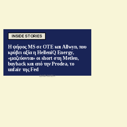
INSIDE STORIES
Η ψήφος MS σε ΟΤΕ και Allwyn, που
κρύβει αξία η HelleniQ Energy,
«μαζεύονται» οι short στη Metlen,
buyback και από την Prodea, το
unfair της Fed