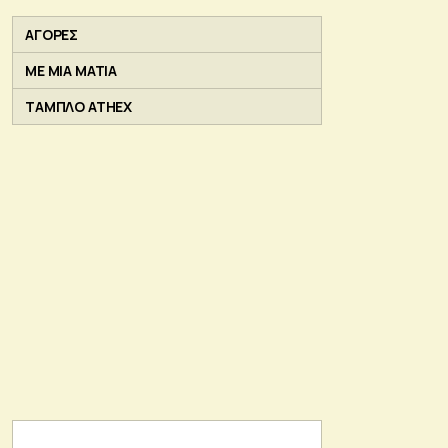
ΑΓΟΡΕΣ
ΜΕ ΜΙΑ ΜΑΤΙΑ
ΤΑΜΠΛΟ ATHEX