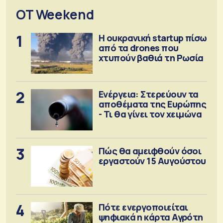
OT Weekend
1
Η ουκρανική startup πίσω
από τα drones που
χτυπούν βαθιά τη Ρωσία
2
Ενέργεια: Στερεύουν τα
αποθέματα της Ευρώπης
- Τι θα γίνει τον χειμώνα
3
Πώς θα αμειφθούν όσοι
εργαστούν 15 Αυγούστου
4
Πότε ενεργοποιείται
ψηφιακά η κάρτα Αγρότη