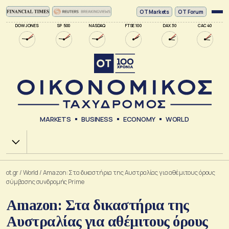
ΟΤ Markets
OT Forum
DOW JONES
SP 500
NASDAQ
FTSE 100
DAX 30
CAC 40
MARKETS
BUSINESS
ECONOMY
WORLD
Χ.Α.
ot.gr
/
World
/
Amazon: Στα δικαστήρια της Αυστραλίας για αθέμιτους όρους
σύμβασης συνδρομής Prime
Amazon: Στα δικαστήρια της
Αυστραλίας για αθέμιτους όρους