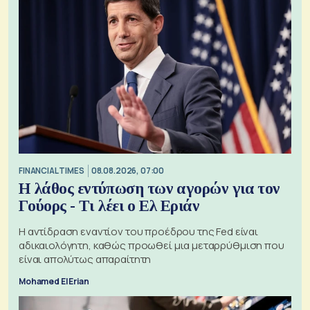
FINANCIAL TIMES
08.08.2026, 07:00
Η λάθος εντύπωση των αγορών για τον
Γούορς - Τι λέει ο Ελ Εριάν
Η αντίδραση εναντίον του προέδρου της Fed είναι
αδικαιολόγητη, καθώς προωθεί μια μεταρρύθμιση που
είναι απολύτως απαραίτητη
Mohamed El Erian