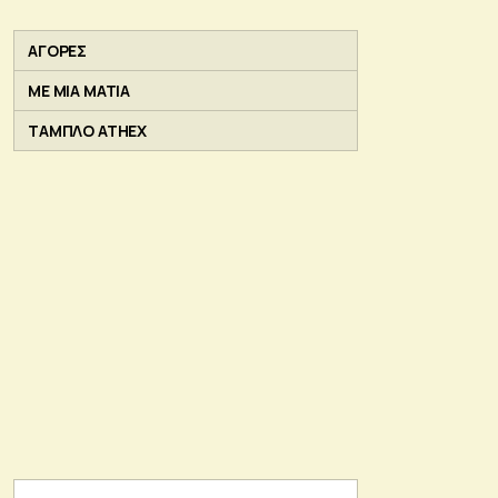
ΑΓΟΡΕΣ
ΜΕ ΜΙΑ ΜΑΤΙΑ
ΤΑΜΠΛΟ ATHEX