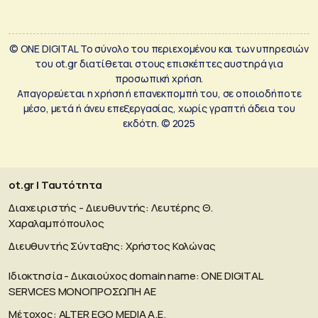
© ONE DIGITAL Το σύνολο του περιεχομένου και των υπηρεσιών
του ot.gr διατίθεται στους επισκέπτες αυστηρά για
προσωπική χρήση.
Απαγορεύεται η χρήση ή επανεκπομπή του, σε οποιοδήποτε
μέσο, μετά ή άνευ επεξεργασίας, χωρίς γραπτή άδεια του
εκδότη. © 2025
ot.gr | Ταυτότητα
Διαχειριστής - Διευθυντής: Λευτέρης Θ.
Χαραλαμπόπουλος
Διευθυντής Σύνταξης: Χρήστος Κολώνας
Ιδιοκτησία - Δικαιούχος domain name: ΟΝΕ DIGITAL
SERVICES MONOΠΡΟΣΩΠΗ ΑΕ
Μέτοχος: ALTER EGO MEDIA A.E.