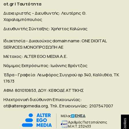
ot.gr | Ταυτότητα
Διαχειριστής - Διευθυντής: Λευτέρης Θ.
Χαραλαμπόπουλος
Διευθυντής Σύνταξης: Χρήστος Κολώνας
Ιδιοκτησία - Δικαιούχος domain name: ΟΝΕ DIGITAL
SERVICES MONOΠΡΟΣΩΠΗ ΑΕ
Μέτοχος: ALTER EGO MEDIA A.E.
Νόμιμος Εκπρόσωπος: Ιωάννης Βρέντζος
Έδρα - Γραφεία: Λεωφόρος Συγγρού αρ 340, Καλλιθέα, ΤΚ
17673
ΑΦΜ: 801010853, ΔΟΥ: ΚΕΦΟΔΕ ΑΤΤΙΚΗΣ
Ηλεκτρονική διεύθυνση Επικοινωνίας:
ot@alteregomedia.org
, Τηλ. Επικοινωνίας: 2107547007
Μέλος
Cookies
Aριθμός Πιστοποίησης
Μ.Η.Τ.232433