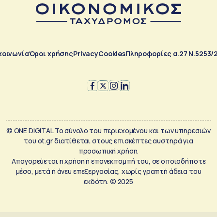
κοινωνία
Όροι χρήσης
Privacy
Cookies
Πληροφορίες α.27 Ν.5253/
© ONE DIGITAL Το σύνολο του περιεχομένου και των υπηρεσιών
του ot.gr διατίθεται στους επισκέπτες αυστηρά για
προσωπική χρήση.
Απαγορεύεται η χρήση ή επανεκπομπή του, σε οποιοδήποτε
μέσο, μετά ή άνευ επεξεργασίας, χωρίς γραπτή άδεια του
εκδότη. © 2025