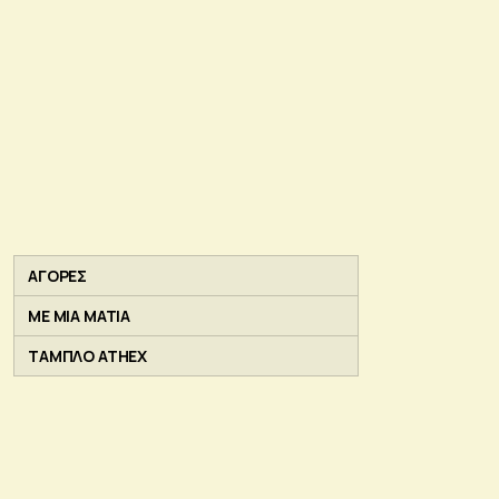
ΑΓΟΡΕΣ
ΜΕ ΜΙΑ ΜΑΤΙΑ
ΤΑΜΠΛΟ ATHEX