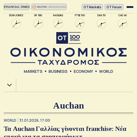
ΟΤ Markets
OT Forum
DOW JONES
SP 500
NASDAQ
FTSE 100
DAX 30
CAC 40
MARKETS
BUSINESS
ECONOMY
WORLD
Χ.Α.
Auchan
WORLD
31.01.2026, 17:00
Τα Auchan Γαλλίας γίνονται franchise: Νέα
εποχή για τα σουπερμάρκετ