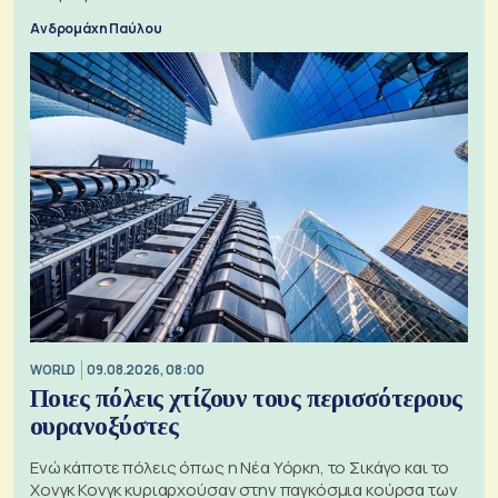
Ανδρομάχη Παύλου
WORLD
09.08.2026, 08:00
Ποιες πόλεις χτίζουν τους περισσότερους
ουρανοξύστες
Ενώ κάποτε πόλεις όπως η Νέα Υόρκη, το Σικάγο και το
Χονγκ Κονγκ κυριαρχούσαν στην παγκόσμια κούρσα των