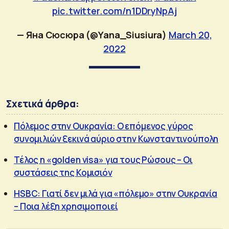
pic.twitter.com/n1DDryNpAj
— Яна Сюсюра (@Yana_Siusiura)
March 20,
2022
Σχετικά άρθρα:
Πόλεμος στην Ουκρανία: Ο επόμενος γύρος
συνομιλιών ξεκινά αύριο στην Κωνσταντινούπολη
Τέλος η «golden visa» για τους Ρώσους – Οι
συστάσεις της Κομισιόν
HSBC: Γιατί δεν μιλά για «πόλεμο» στην Ουκρανία
– Ποια λέξη χρησιμοποιεί