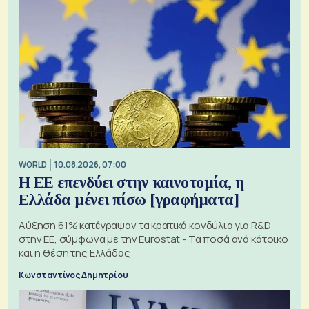
WORLD
10.08.2026, 07:00
Η ΕΕ επενδύει στην καινοτομία, η
Ελλάδα μένει πίσω [γραφήματα]
Αύξηση 61% κατέγραψαν τα κρατικά κονδύλια για R&D
στην ΕΕ, σύμφωνα με την Eurostat - Τα ποσά ανά κάτοικο
και η θέση της Ελλάδας
Κωνσταντίνος Δημητρίου