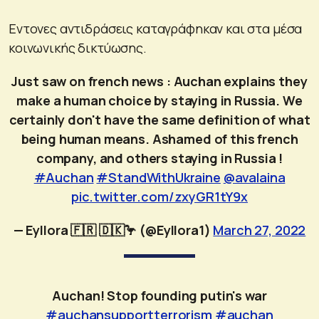
Εντονες αντιδράσεις καταγράφηκαν και στα μέσα
κοινωνικής δικτύωσης.
Just saw on french news : Auchan explains they
make a human choice by staying in Russia. We
certainly don't have the same definition of what
being human means. Ashamed of this french
company, and others staying in Russia !
#Auchan
#StandWithUkraine
@avalaina
pic.twitter.com/zxyGR1tY9x
— Eyllora 🇫🇷 🇩🇰🦩 (@Eyllora1)
March 27, 2022
Auchan! Stop founding putin's war
#auchansupportterrorism
#auchan