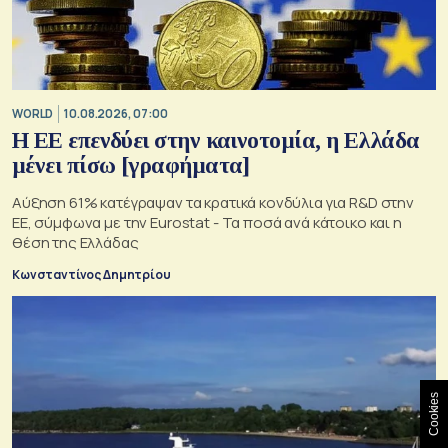
WORLD
10.08.2026, 07:00
Η ΕΕ επενδύει στην καινοτομία, η Ελλάδα
μένει πίσω [γραφήματα]
Αύξηση 61% κατέγραψαν τα κρατικά κονδύλια για R&D στην
ΕΕ, σύμφωνα με την Eurostat - Τα ποσά ανά κάτοικο και η
θέση της Ελλάδας
Κωνσταντίνος Δημητρίου
Cookies