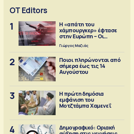
OT Editors
1
Η «απάτη του
χάμπουργκερ» έφτασε
στην Ευρώπη – Οι
προειδοποιήσεις
Γιώργος Μαζιάς
2
Ποιοι πληρώνονται από
σήμερα έως τις 14
Αυγούστου
3
Η πρώτη δημόσια
εμφάνιση του
Μοτζτάμπα Χαμενεΐ
4
Δημογραφικό: Οριακή
αύξηση στις γεννήσεις