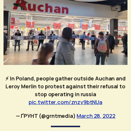
⚡️ In Poland, people gather outside Auchan and
Leroy Merlin to protest against their refusal to
stop operating in russia
pic.twitter.com/znzv9btNUa
— ҐРУНТ (@grntmedia)
March 28, 2022