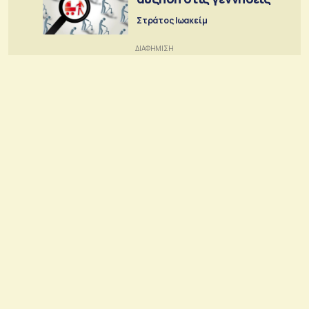
Στράτος Ιωακείμ