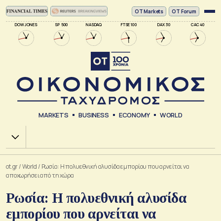
ΟΤ Markets
OT Forum
DOW JONES
SP 500
NASDAQ
FTSE 100
DAX 30
CAC 40
MARKETS
BUSINESS
ECONOMY
WORLD
Χ.Α.
ot.gr
/
World
/
Ρωσία: Η πολυεθνική αλυσίδα εμπορίου που αρνείται να
αποχωρήσει από τη χώρα
Ρωσία: Η πολυεθνική αλυσίδα
εμπορίου που αρνείται να