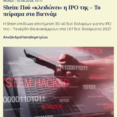
WORLD
10.08.2026, 10:11
Shein: Πού «κλειδώνει» η IPO της – Το
πείραμα στο Βιετνάμ
Η Shein επιδίωκε αποτίμηση 30-40 δισ. δολαρίων για την IPO
της - Τα κέρδη θα ανακάμψουν στα 1,67 δισ. δολάρια το 2027
Αλεξάνδρα Παπαδημητρίου