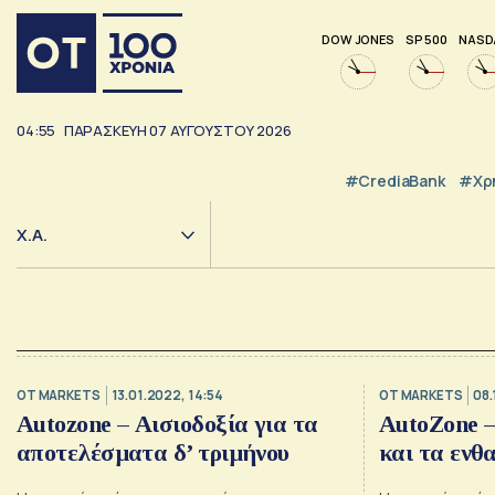
DOW JONES
SP 500
NASD
04:55
ΠΑΡΑΣΚΕΥΗ
07
ΑΥΓΟΥΣΤΟΥ
2026
#CrediaBank
#Χρ
Χ.Α.
OT MARKETS
13.01.2022, 14:54
OT MARKETS
08.
Autozone – Αισιοδοξία για τα
AutoZone –
αποτελέσματα δ’ τριμήνου
και τα ενθ