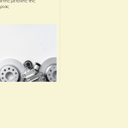
να της μετοχής της
ιρίας