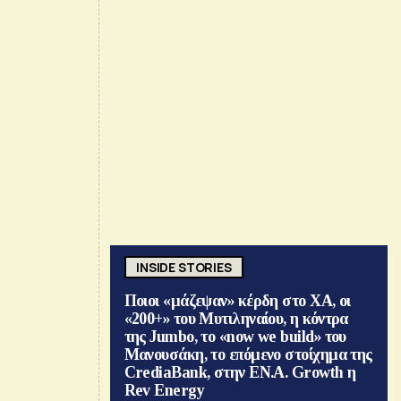
INSIDE STORIES
Ποιοι «μάζεψαν» κέρδη στο ΧΑ, οι
«200+» του Μυτιληναίου, η κόντρα
της Jumbo, το «now we build» του
Μανουσάκη, το επόμενο στοίχημα της
CrediaBank, στην ΕΝ.Α. Growth η
Rev Energy