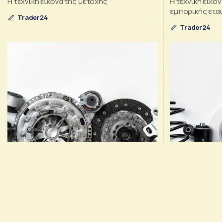
H τεχνική εικόνα της μετοχής
H τεχνική εικό
εμπορικής ετα
Trader24
Trader24