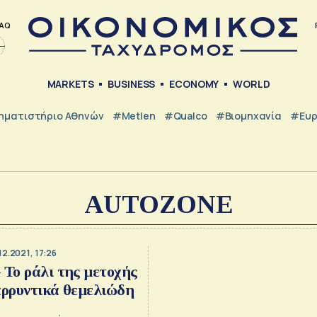
AQ
MARKETS
BUSINESS
ECONOMY
WORLD
ηματιστήριο Αθηνών
#metlen
#Qualco
#Βιομηχανία
#Ευ
AUTOZONE
12.2021, 17:26
 Το ράλι της μετοχής
αρρυντικά θεμελιώδη