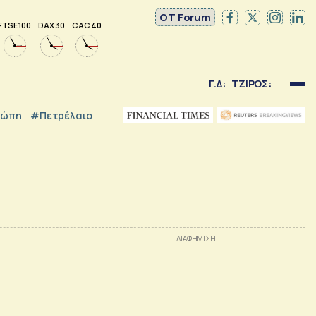
OT Forum
FTSE 100
DAX 30
CAC 40
Γ.Δ:
ΤΖΙΡΟΣ:
ρώπη
#Πετρέλαιο