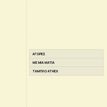
ΑΓΟΡΕΣ
ΜΕ ΜΙΑ ΜΑΤΙΑ
ΤΑΜΠΛΟ ATHEX