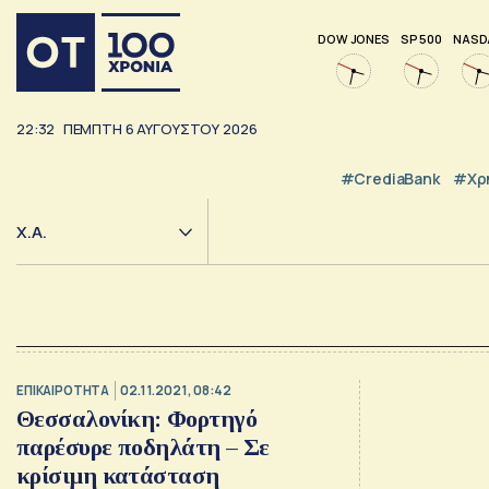
DOW JONES
SP 500
NASD
22:32
ΠΈΜΠΤΗ
6
ΑΥΓΟΎΣΤΟΥ
2026
#CrediaBank
#Χρ
Χ.Α.
ΕΠΙΚΑΙΡΟΤΗΤΑ
02.11.2021, 08:42
Θεσσαλονίκη: Φορτηγό
παρέσυρε ποδηλάτη – Σε
κρίσιμη κατάσταση