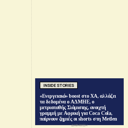
INSIDE STORIES
«Ενεργειακό» boost στο ΧΑ, αλλάζει
τα δεδομένα ο ΑΔΜΗΕ, ο
μετριοπαθής Σιάμισιης, ανοιχτή
γραμμή με Αφρική για Coca Cola,
παίρνουν ζημιές οι shorts στη Metlen