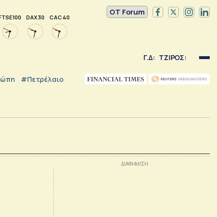
OT Forum
FTSE 100
DAX 30
CAC 40
Γ.Δ:
ΤΖΙΡΟΣ:
ρώπη
#Πετρέλαιο