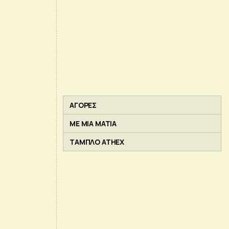
ΑΓΟΡΕΣ
ΜΕ ΜΙΑ ΜΑΤΙΑ
ΤΑΜΠΛΟ ATHEX