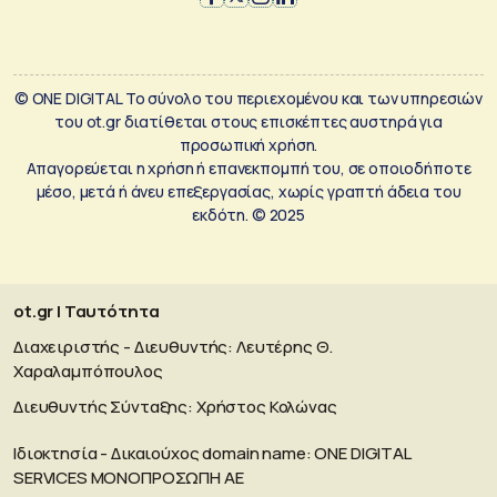
© ONE DIGITAL Το σύνολο του περιεχομένου και των υπηρεσιών
του ot.gr διατίθεται στους επισκέπτες αυστηρά για
προσωπική χρήση.
Απαγορεύεται η χρήση ή επανεκπομπή του, σε οποιοδήποτε
μέσο, μετά ή άνευ επεξεργασίας, χωρίς γραπτή άδεια του
εκδότη. © 2025
ot.gr | Ταυτότητα
Διαχειριστής - Διευθυντής: Λευτέρης Θ.
Χαραλαμπόπουλος
Διευθυντής Σύνταξης: Χρήστος Κολώνας
Ιδιοκτησία - Δικαιούχος domain name: ΟΝΕ DIGITAL
SERVICES MONOΠΡΟΣΩΠΗ ΑΕ