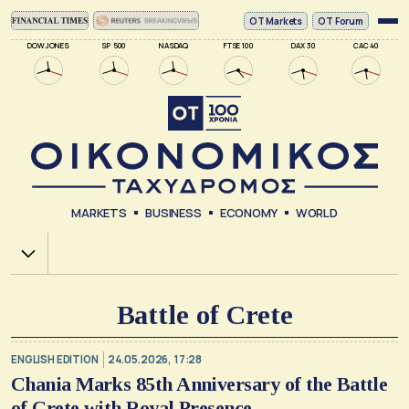
ΟΤ Markets
OT Forum
DOW JONES
SP 500
NASDAQ
FTSE 100
DAX 30
CAC 40
MARKETS
BUSINESS
ECONOMY
WORLD
Χ.Α.
Battle of Crete
ENGLISH EDITION
24.05.2026, 17:28
Chania Marks 85th Anniversary of the Battle
of Crete with Royal Presence