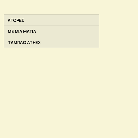
ΑΓΟΡΕΣ
ΜΕ ΜΙΑ ΜΑΤΙΑ
ΤΑΜΠΛΟ ATHEX