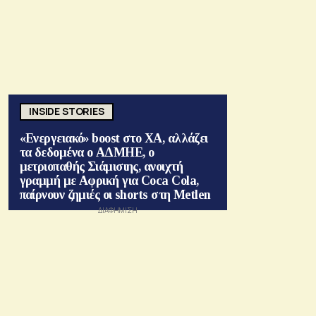
INSIDE STORIES
«Ενεργειακό» boost στο ΧΑ, αλλάζει
τα δεδομένα ο ΑΔΜΗΕ, ο
μετριοπαθής Σιάμισιης, ανοιχτή
γραμμή με Αφρική για Coca Cola,
παίρνουν ζημιές οι shorts στη Metlen