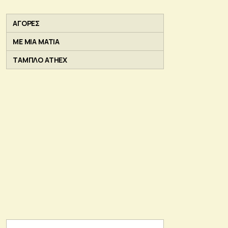
ΑΓΟΡΕΣ
ΜΕ ΜΙΑ ΜΑΤΙΑ
ΤΑΜΠΛΟ ATHEX