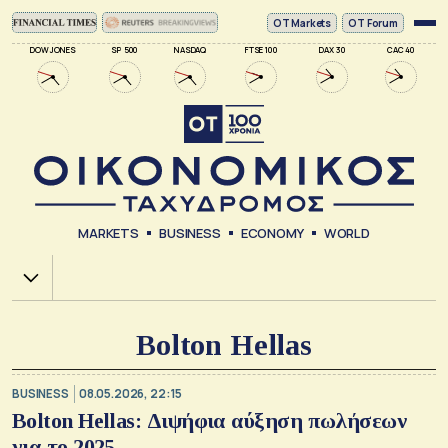
ΟΤ Markets
OT Forum
DOW JONES
SP 500
NASDAQ
FTSE 100
DAX 30
CAC 40
MARKETS
BUSINESS
ECONOMY
WORLD
Χ.Α.
Bolton Hellas
BUSINESS
08.05.2026, 22:15
Bolton Hellas: Διψήφια αύξηση πωλήσεων
για το 2025