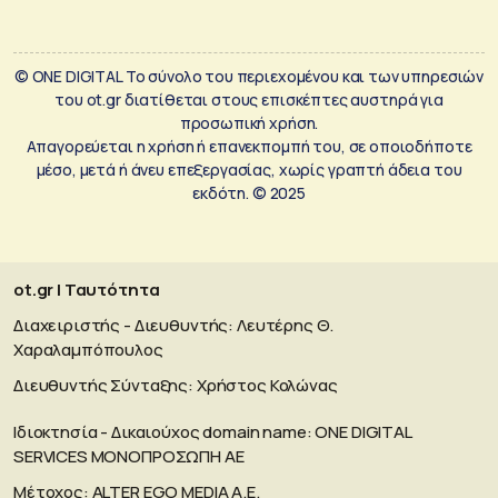
© ONE DIGITAL Το σύνολο του περιεχομένου και των υπηρεσιών
του ot.gr διατίθεται στους επισκέπτες αυστηρά για
προσωπική χρήση.
Απαγορεύεται η χρήση ή επανεκπομπή του, σε οποιοδήποτε
μέσο, μετά ή άνευ επεξεργασίας, χωρίς γραπτή άδεια του
εκδότη. © 2025
ot.gr | Ταυτότητα
Διαχειριστής - Διευθυντής: Λευτέρης Θ.
Χαραλαμπόπουλος
Διευθυντής Σύνταξης: Χρήστος Κολώνας
Ιδιοκτησία - Δικαιούχος domain name: ΟΝΕ DIGITAL
SERVICES MONOΠΡΟΣΩΠΗ ΑΕ
Μέτοχος: ALTER EGO MEDIA A.E.