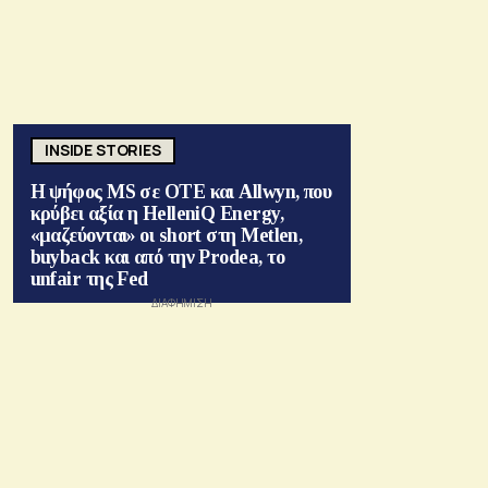
INSIDE STORIES
Η ψήφος MS σε ΟΤΕ και Allwyn, που
κρύβει αξία η HelleniQ Energy,
«μαζεύονται» οι short στη Metlen,
buyback και από την Prodea, το
unfair της Fed