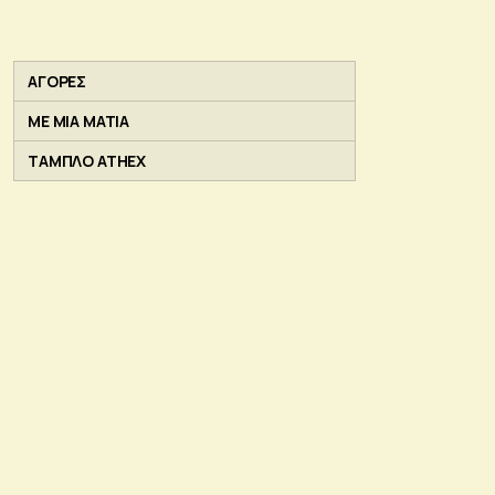
ΑΓΟΡΕΣ
ΜΕ ΜΙΑ ΜΑΤΙΑ
ΤΑΜΠΛΟ ATHEX