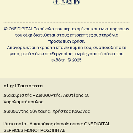
© ONE DIGITAL Το σύνολο του περιεχομένου και των υπηρεσιών
του ot.gr διατίθεται στους επισκέπτες αυστηρά για
προσωπική χρήση.
Απαγορεύεται η χρήση ή επανεκπομπή του, σε οποιοδήποτε
μέσο, μετά ή άνευ επεξεργασίας, χωρίς γραπτή άδεια του
εκδότη. © 2025
ot.gr | Ταυτότητα
Διαχειριστής - Διευθυντής: Λευτέρης Θ.
Χαραλαμπόπουλος
Διευθυντής Σύνταξης: Χρήστος Κολώνας
Ιδιοκτησία - Δικαιούχος domain name: ΟΝΕ DIGITAL
SERVICES MONOΠΡΟΣΩΠΗ ΑΕ