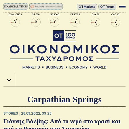
ΟΤ Markets
OT Forum
DOW JONES
SP 500
NASDAQ
FTSE 100
DAX 30
CAC 40
MARKETS
BUSINESS
ECONOMY
WORLD
Χ.Α.
Carpathian Springs
STORIES
26.09.2022, 09:25
Γιάννης Βάλβης: Από το νερό στο κρασί και
από τη Ρουμανία στη Σαντορίνη