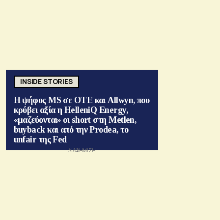
INSIDE STORIES
Η ψήφος MS σε ΟΤΕ και Allwyn, που
κρύβει αξία η HelleniQ Energy,
«μαζεύονται» οι short στη Metlen,
buyback και από την Prodea, το
unfair της Fed