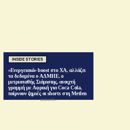
INSIDE STORIES
«Ενεργειακό» boost στο ΧΑ, αλλάζει
τα δεδομένα ο ΑΔΜΗΕ, ο
μετριοπαθής Σιάμισιης, ανοιχτή
γραμμή με Αφρική για Coca Cola,
παίρνουν ζημιές οι shorts στη Metlen