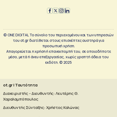
© ONE DIGITAL Το σύνολο του περιεχομένου και των υπηρεσιών
του ot.gr διατίθεται στους επισκέπτες αυστηρά για
προσωπική χρήση.
Απαγορεύεται η χρήση ή επανεκπομπή του, σε οποιοδήποτε
μέσο, μετά ή άνευ επεξεργασίας, χωρίς γραπτή άδεια του
εκδότη. © 2025
ot.gr | Ταυτότητα
Διαχειριστής - Διευθυντής: Λευτέρης Θ.
Χαραλαμπόπουλος
Διευθυντής Σύνταξης: Χρήστος Κολώνας