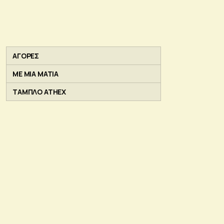
ΑΓΟΡΕΣ
ΜΕ ΜΙΑ ΜΑΤΙΑ
ΤΑΜΠΛΟ ATHEX