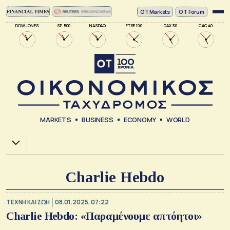
ΟΤ Markets
OT Forum
DOW JONES
SP 500
NASDAQ
FTSE 100
DAX 30
CAC 40
MARKETS
BUSINESS
ECONOMY
WORLD
Χ.Α.
Charlie Hebdo
TΕΧΝΗ ΚΑΙ ΖΩΗ
08.01.2025, 07:22
Charlie Hebdo: «Παραμένουμε απτόητοι»