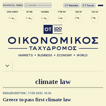
ΟΤ Markets
OT Forum
DOW JONES
SP 500
NASDAQ
FTSE 100
DAX 30
CAC 40
MARKETS
BUSINESS
ECONOMY
WORLD
Χ.Α.
climate law
ENGLISH EDITION
17.05.2021, 10:34
Greece to pass first climate law