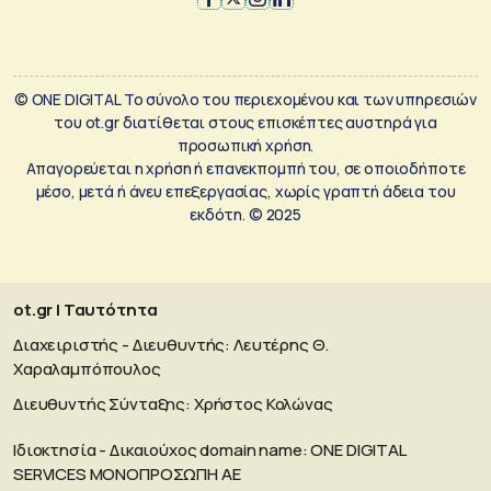
© ONE DIGITAL Το σύνολο του περιεχομένου και των υπηρεσιών
του ot.gr διατίθεται στους επισκέπτες αυστηρά για
προσωπική χρήση.
Απαγορεύεται η χρήση ή επανεκπομπή του, σε οποιοδήποτε
μέσο, μετά ή άνευ επεξεργασίας, χωρίς γραπτή άδεια του
εκδότη. © 2025
ot.gr | Ταυτότητα
Διαχειριστής - Διευθυντής: Λευτέρης Θ.
Χαραλαμπόπουλος
Διευθυντής Σύνταξης: Χρήστος Κολώνας
Ιδιοκτησία - Δικαιούχος domain name: ΟΝΕ DIGITAL
SERVICES MONOΠΡΟΣΩΠΗ ΑΕ