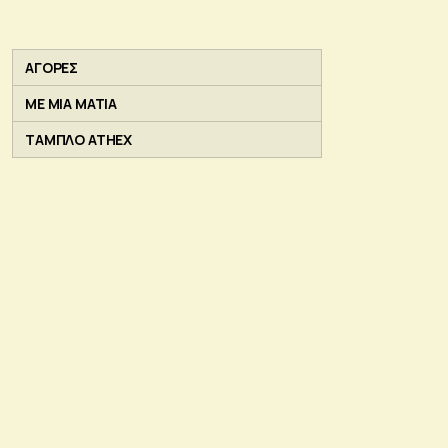
ΑΓΟΡΕΣ
ΜΕ ΜΙΑ ΜΑΤΙΑ
ΤΑΜΠΛΟ ATHEX