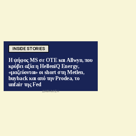
INSIDE STORIES
Η ψήφος MS σε ΟΤΕ και Allwyn, που
κρύβει αξία η HelleniQ Energy,
«μαζεύονται» οι short στη Metlen,
buyback και από την Prodea, το
unfair της Fed