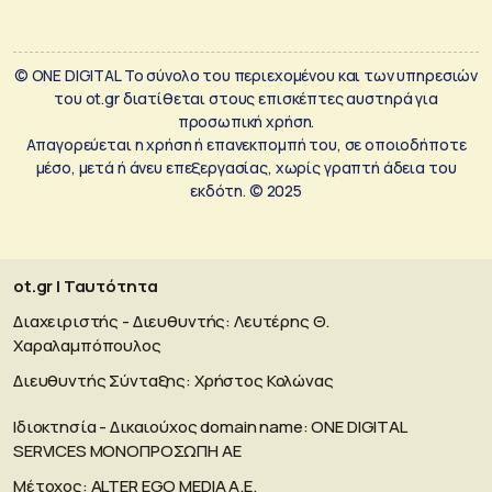
© ONE DIGITAL Το σύνολο του περιεχομένου και των υπηρεσιών
του ot.gr διατίθεται στους επισκέπτες αυστηρά για
προσωπική χρήση.
Απαγορεύεται η χρήση ή επανεκπομπή του, σε οποιοδήποτε
μέσο, μετά ή άνευ επεξεργασίας, χωρίς γραπτή άδεια του
εκδότη. © 2025
ot.gr | Ταυτότητα
Διαχειριστής - Διευθυντής: Λευτέρης Θ.
Χαραλαμπόπουλος
Διευθυντής Σύνταξης: Χρήστος Κολώνας
Ιδιοκτησία - Δικαιούχος domain name: ΟΝΕ DIGITAL
SERVICES MONOΠΡΟΣΩΠΗ ΑΕ
Μέτοχος: ALTER EGO MEDIA A.E.