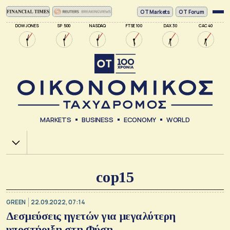
ΟΤ Markets
OT Forum
DOW JONES
SP 500
NASDAQ
FTSE 100
DAX 30
CAC 40
MARKETS
BUSINESS
ECONOMY
WORLD
Χ.Α.
cop15
GREEN
22.09.2022, 07:14
Δεσμεύσεις ηγετών για μεγαλύτερη
υποστήριξη στη Φύση