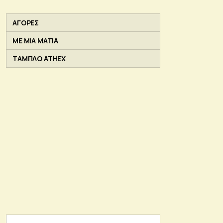
ΑΓΟΡΕΣ
ΜΕ ΜΙΑ ΜΑΤΙΑ
ΤΑΜΠΛΟ ATHEX