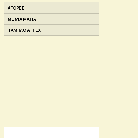
ΑΓΟΡΕΣ
ΜΕ ΜΙΑ ΜΑΤΙΑ
ΤΑΜΠΛΟ ATHEX