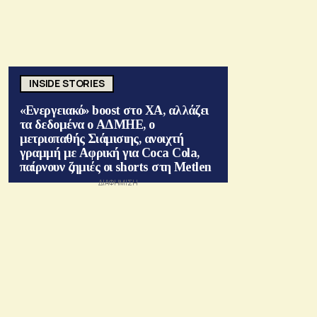
INSIDE STORIES
«Ενεργειακό» boost στο ΧΑ, αλλάζει
τα δεδομένα ο ΑΔΜΗΕ, ο
μετριοπαθής Σιάμισιης, ανοιχτή
γραμμή με Αφρική για Coca Cola,
παίρνουν ζημιές οι shorts στη Metlen