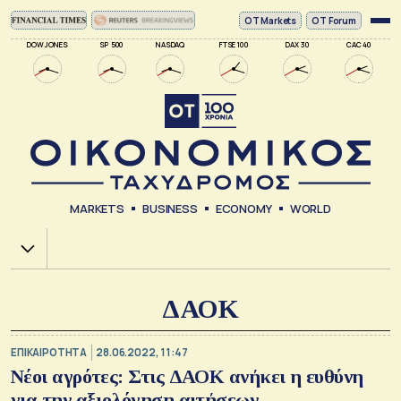
ΟΤ Markets
OT Forum
DOW JONES
SP 500
NASDAQ
FTSE 100
DAX 30
CAC 40
MARKETS
BUSINESS
ECONOMY
WORLD
Χ.Α.
ΔΑΟΚ
ΕΠΙΚΑΙΡΟΤΗΤΑ
28.06.2022, 11:47
Νέοι αγρότες: Στις ΔΑΟΚ ανήκει η ευθύνη
για την αξιολόγηση αιτήσεων