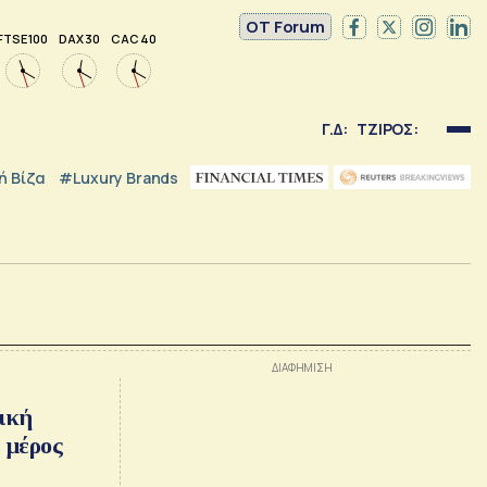
OT Forum
FTSE 100
DAX 30
CAC 40
Γ.Δ:
ΤΖΙΡΟΣ:
 Βίζα
#luxury Brands
ική
 μέρος