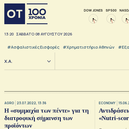
DOW JONES
SP 500
NASD
13:20
ΣΑΒΒΑΤΟ
08
ΑΥΓΟΥΣΤΟΥ
2026
#Ασφαλιστικές Εισφορές
#Χρηματιστήριο Αθηνών
#εξα
Χ.Α.
AGRO
23.07.2022, 13:36
ECONOMY
15.06.
Η «συμμαχία των πέντε» για τη
Αντιδράσει
διατροφική σήμανση των
«Nutri-sco
προϊόντων