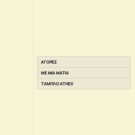
ΑΓΟΡΕΣ
ΜΕ ΜΙΑ ΜΑΤΙΑ
ΤΑΜΠΛΟ ATHEX