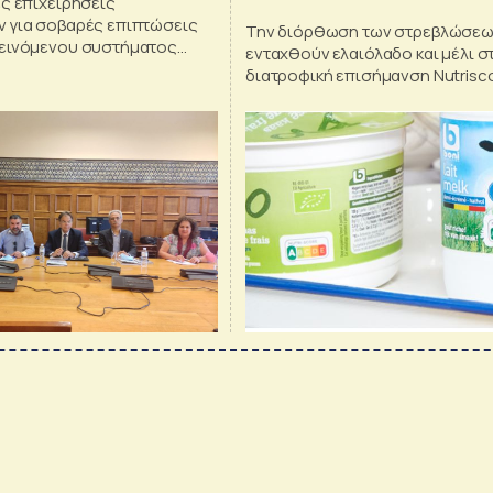
ς επιχειρήσεις
 για σοβαρές επιπτώσεις
Την διόρθωση των στρεβλώσεων
εινόμενου συστήματος
ενταχθούν ελαιόλαδο και μέλι σ
διατροφική επισήμανση Nutrisc
η ευρωβουλευτής Μαρία Σπυρά