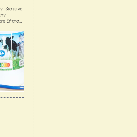
 , ώστε να
την
ore ζήτησε
κη