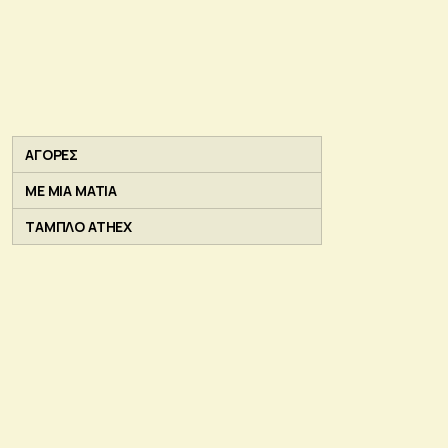
ΑΓΟΡΕΣ
ΜΕ ΜΙΑ ΜΑΤΙΑ
ΤΑΜΠΛΟ ATHEX