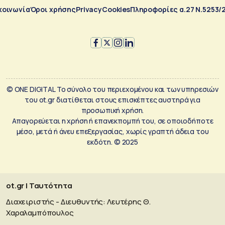
κοινωνία
Όροι χρήσης
Privacy
Cookies
Πληροφορίες α.27 Ν.5253/
© ONE DIGITAL Το σύνολο του περιεχομένου και των υπηρεσιών
του ot.gr διατίθεται στους επισκέπτες αυστηρά για
προσωπική χρήση.
Απαγορεύεται η χρήση ή επανεκπομπή του, σε οποιοδήποτε
μέσο, μετά ή άνευ επεξεργασίας, χωρίς γραπτή άδεια του
εκδότη. © 2025
ot.gr | Ταυτότητα
Διαχειριστής - Διευθυντής: Λευτέρης Θ.
Χαραλαμπόπουλος