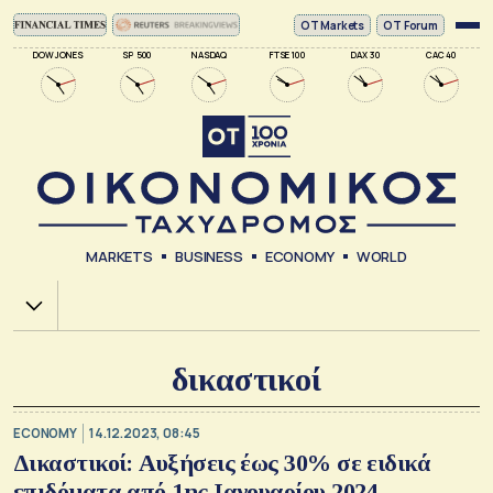
ΟΤ Markets
OT Forum
DOW JONES
SP 500
NASDAQ
FTSE 100
DAX 30
CAC 40
MARKETS
BUSINESS
ECONOMY
WORLD
Χ.Α.
δικαστικοί
ECONOMY
14.12.2023, 08:45
Δικαστικοί: Αυξήσεις έως 30% σε ειδικά
επιδόματα από 1ης Ιανουαρίου 2024