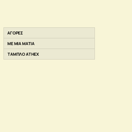
ΑΓΟΡΕΣ
ΜΕ ΜΙΑ ΜΑΤΙΑ
ΤΑΜΠΛΟ ATHEX