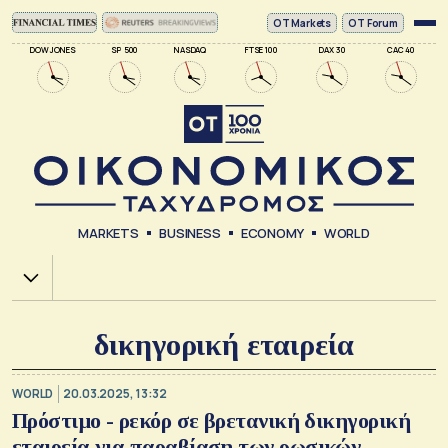
ΟΤ Markets
OT Forum
DOW JONES
SP 500
NASDAQ
FTSE 100
DAX 30
CAC 40
MARKETS
BUSINESS
ECONOMY
WORLD
Χ.Α.
δικηγορική εταιρεία
WORLD
20.03.2025, 13:32
Πρόστιμο - ρεκόρ σε βρετανική δικηγορική
εταιρεία για παραβίαση των ρωσικών