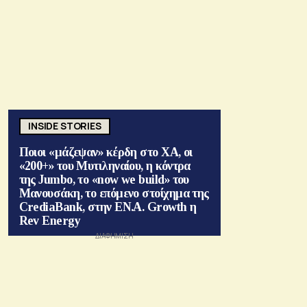
INSIDE STORIES
Ποιοι «μάζεψαν» κέρδη στο ΧΑ, οι
«200+» του Μυτιληναίου, η κόντρα
της Jumbo, το «now we build» του
Μανουσάκη, το επόμενο στοίχημα της
CrediaBank, στην ΕΝ.Α. Growth η
Rev Energy