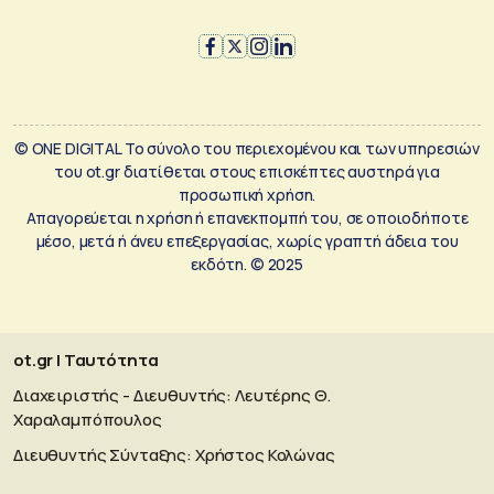
© ONE DIGITAL Το σύνολο του περιεχομένου και των υπηρεσιών
του ot.gr διατίθεται στους επισκέπτες αυστηρά για
προσωπική χρήση.
Απαγορεύεται η χρήση ή επανεκπομπή του, σε οποιοδήποτε
μέσο, μετά ή άνευ επεξεργασίας, χωρίς γραπτή άδεια του
εκδότη. © 2025
ot.gr | Ταυτότητα
Διαχειριστής - Διευθυντής: Λευτέρης Θ.
Χαραλαμπόπουλος
Διευθυντής Σύνταξης: Χρήστος Κολώνας