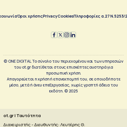
κοινωνία
Όροι χρήσης
Privacy
Cookies
Πληροφορίες α.27 Ν.5253/
© ONE DIGITAL Το σύνολο του περιεχομένου και των υπηρεσιών
του ot.gr διατίθεται στους επισκέπτες αυστηρά για
προσωπική χρήση.
Απαγορεύεται η χρήση ή επανεκπομπή του, σε οποιοδήποτε
μέσο, μετά ή άνευ επεξεργασίας, χωρίς γραπτή άδεια του
εκδότη. © 2025
ot.gr | Ταυτότητα
Διαχειριστής - Διευθυντής: Λευτέρης Θ.