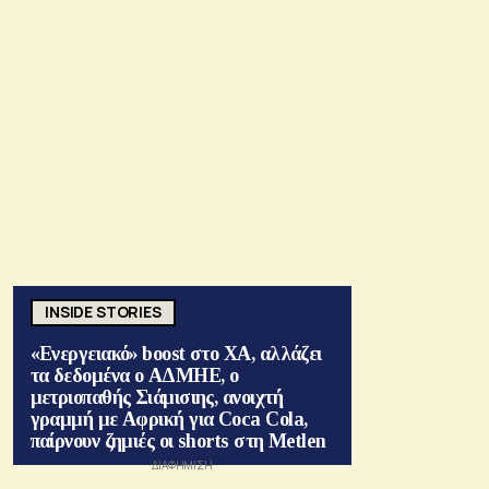
INSIDE STORIES
«Ενεργειακό» boost στο ΧΑ, αλλάζει
τα δεδομένα ο ΑΔΜΗΕ, ο
μετριοπαθής Σιάμισιης, ανοιχτή
γραμμή με Αφρική για Coca Cola,
παίρνουν ζημιές οι shorts στη Metlen