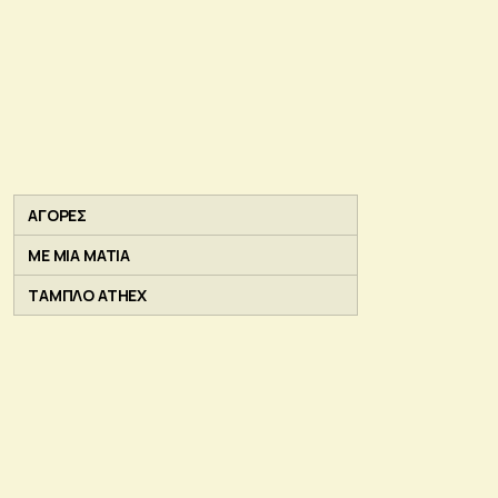
ΑΓΟΡΕΣ
ΜΕ ΜΙΑ ΜΑΤΙΑ
ΤΑΜΠΛΟ ATHEX