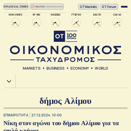
ΟΤ Markets
OT Forum
DOW JONES
SP 500
NASDAQ
FTSE 100
DAX 30
CAC 40
MARKETS
BUSINESS
ECONOMY
WORLD
Χ.Α.
δήμος Αλίμου
ΕΠΙΚΑΙΡΟΤΗΤΑ
27.12.2024, 10:00
Νίκη στον αγώνα του δήμου Αλίμου για τα
ψηλά κτήρια