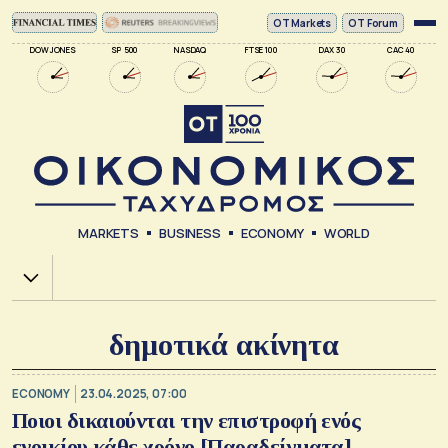
ΟΤ Markets
OT Forum
DOW JONES
SP 500
NASDAQ
FTSE 100
DAX 30
CAC 40
MARKETS
BUSINESS
ECONOMY
WORLD
Χ.Α.
δημοτικά ακίνητα
ECONOMY
23.04.2025, 07:00
Ποιοι δικαιούνται την επιστροφή ενός
ενοικίου κάθε χρόνο [Παραδείγματα]