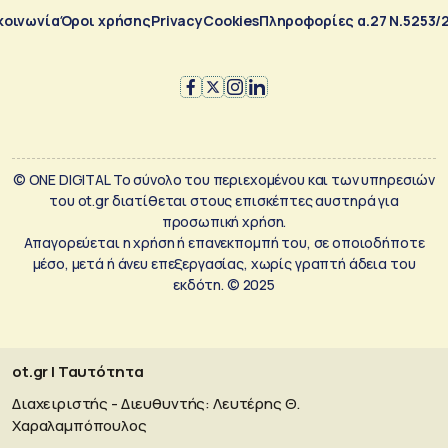
κοινωνία
Όροι χρήσης
Privacy
Cookies
Πληροφορίες α.27 Ν.5253/
© ONE DIGITAL Το σύνολο του περιεχομένου και των υπηρεσιών
του ot.gr διατίθεται στους επισκέπτες αυστηρά για
προσωπική χρήση.
Απαγορεύεται η χρήση ή επανεκπομπή του, σε οποιοδήποτε
μέσο, μετά ή άνευ επεξεργασίας, χωρίς γραπτή άδεια του
εκδότη. © 2025
ot.gr | Ταυτότητα
Διαχειριστής - Διευθυντής: Λευτέρης Θ.
Χαραλαμπόπουλος