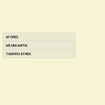
ΑΓΟΡΕΣ
ΜΕ ΜΙΑ ΜΑΤΙΑ
ΤΑΜΠΛΟ ATHEX