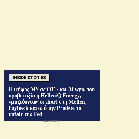
INSIDE STORIES
Η ψήφος MS σε ΟΤΕ και Allwyn, που
κρύβει αξία η HelleniQ Energy,
«μαζεύονται» οι short στη Metlen,
buyback και από την Prodea, το
unfair της Fed