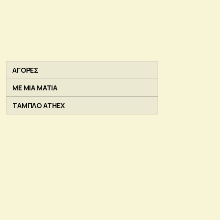
ΑΓΟΡΕΣ
ΜΕ ΜΙΑ ΜΑΤΙΑ
ΤΑΜΠΛΟ ATHEX