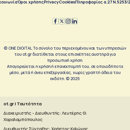
κοινωνία
Όροι χρήσης
Privacy
Cookies
Πληροφορίες α.27 Ν.5253/
© ONE DIGITAL Το σύνολο του περιεχομένου και των υπηρεσιών
του ot.gr διατίθεται στους επισκέπτες αυστηρά για
προσωπική χρήση.
Απαγορεύεται η χρήση ή επανεκπομπή του, σε οποιοδήποτε
μέσο, μετά ή άνευ επεξεργασίας, χωρίς γραπτή άδεια του
εκδότη. © 2025
ot.gr | Ταυτότητα
Διαχειριστής - Διευθυντής: Λευτέρης Θ.
Χαραλαμπόπουλος
Διευθυντής Σύνταξης: Χρήστος Κολώνας