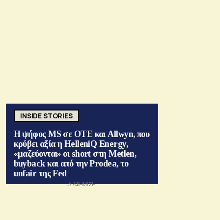
INSIDE STORIES
Η ψήφος MS σε ΟΤΕ και Allwyn, που
κρύβει αξία η HelleniQ Energy,
«μαζεύονται» οι short στη Metlen,
buyback και από την Prodea, το
unfair της Fed