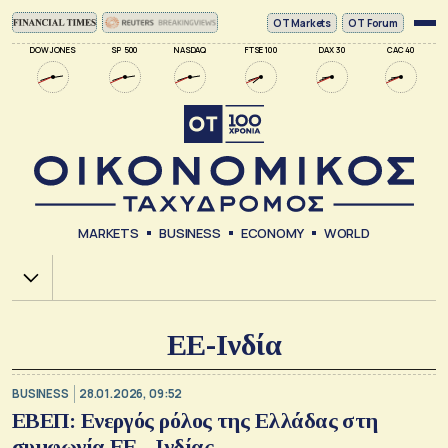
ΟΤ Markets
OT Forum
DOW JONES
SP 500
NASDAQ
FTSE 100
DAX 30
CAC 40
MARKETS
BUSINESS
ECONOMY
WORLD
Χ.Α.
ΕΕ-Ινδία
BUSINESS
28.01.2026, 09:52
ΕΒΕΠ: Ενεργός ρόλος της Ελλάδας στη
συμφωνία ΕΕ - Ινδίας