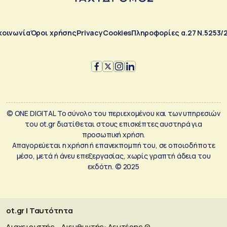
κοινωνία
Όροι χρήσης
Privacy
Cookies
Πληροφορίες α.27 Ν.5253/
© ONE DIGITAL Το σύνολο του περιεχομένου και των υπηρεσιών
του ot.gr διατίθεται στους επισκέπτες αυστηρά για
προσωπική χρήση.
Απαγορεύεται η χρήση ή επανεκπομπή του, σε οποιοδήποτε
μέσο, μετά ή άνευ επεξεργασίας, χωρίς γραπτή άδεια του
εκδότη. © 2025
ot.gr | Ταυτότητα
Διαχειριστής - Διευθυντής: Λευτέρης Θ.