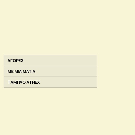
ΑΓΟΡΕΣ
ΜΕ ΜΙΑ ΜΑΤΙΑ
ΤΑΜΠΛΟ ATHEX