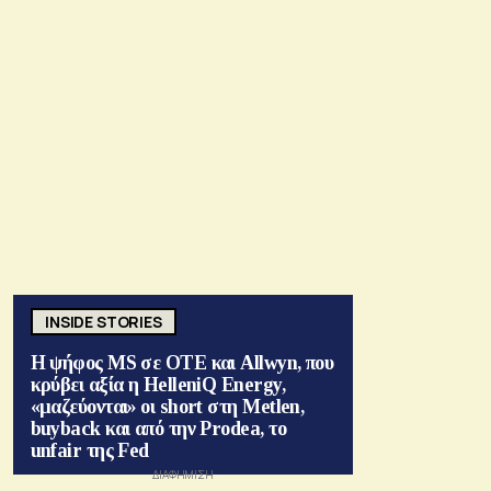
INSIDE STORIES
Η ψήφος MS σε ΟΤΕ και Allwyn, που
κρύβει αξία η HelleniQ Energy,
«μαζεύονται» οι short στη Metlen,
buyback και από την Prodea, το
unfair της Fed