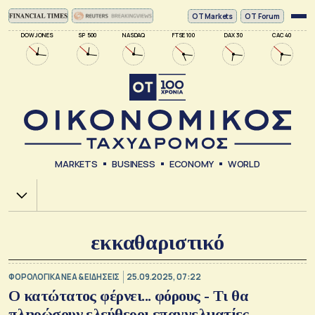
ΟΤ Markets
OT Forum
DOW JONES
SP 500
NASDAQ
FTSE 100
DAX 30
CAC 40
MARKETS
BUSINESS
ECONOMY
WORLD
Χ.Α.
εκκαθαριστικό
ΦΟΡΟΛΟΓΙΚΑ ΝΕΑ & EΙΔΗΣΕΙΣ
25.09.2025, 07:22
Ο κατώτατος φέρνει... φόρους - Τι θα
πληρώσουν ελεύθεροι επαγγελματίες