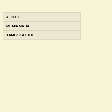
ΑΓΟΡΕΣ
ΜΕ ΜΙΑ ΜΑΤΙΑ
ΤΑΜΠΛΟ ATHEX