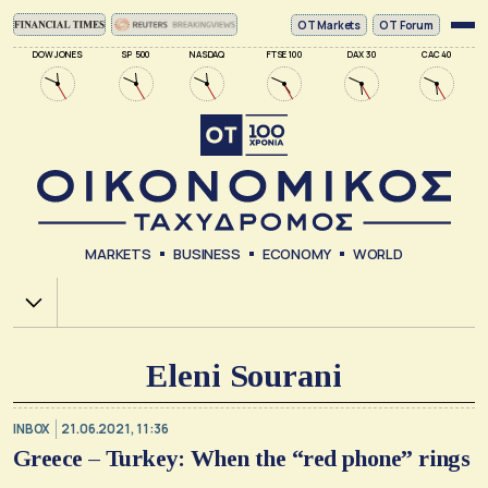
ΟΤ Markets
OT Forum
DOW JONES
SP 500
NASDAQ
FTSE 100
DAX 30
CAC 40
MARKETS
BUSINESS
ECONOMY
WORLD
Χ.Α.
Eleni Sourani
INBOX
21.06.2021, 11:36
Greece – Turkey: When the “red phone” rings