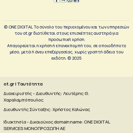
© ONE DIGITAL Το σύνολο του περιεχομένου και των υπηρεσιών
του ot.gr διατίθεται στους επισκέπτες αυστηρά για
προσωπική χρήση.
Απαγορεύεται η χρήση ή επανεκπομπή του, σε οποιοδήποτε
μέσο, μετά ή άνευ επεξεργασίας, χωρίς γραπτή άδεια του
εκδότη. © 2025
ot.gr | Ταυτότητα
Διαχειριστής - Διευθυντής: Λευτέρης Θ.
Χαραλαμπόπουλος
Διευθυντής Σύνταξης: Χρήστος Κολώνας
Ιδιοκτησία - Δικαιούχος domain name: ΟΝΕ DIGITAL
SERVICES MONOΠΡΟΣΩΠΗ ΑΕ