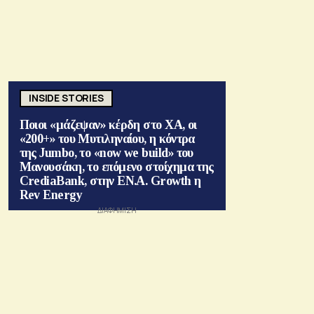
INSIDE STORIES
Ποιοι «μάζεψαν» κέρδη στο ΧΑ, οι
«200+» του Μυτιληναίου, η κόντρα
της Jumbo, το «now we build» του
Μανουσάκη, το επόμενο στοίχημα της
CrediaBank, στην ΕΝ.Α. Growth η
Rev Energy