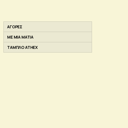
ΑΓΟΡΕΣ
ΜΕ ΜΙΑ ΜΑΤΙΑ
ΤΑΜΠΛΟ ATHEX