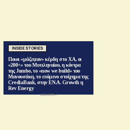
INSIDE STORIES
Ποιοι «μάζεψαν» κέρδη στο ΧΑ, οι
«200+» του Μυτιληναίου, η κόντρα
της Jumbo, το «now we build» του
Μανουσάκη, το επόμενο στοίχημα της
CrediaBank, στην ΕΝ.Α. Growth η
Rev Energy