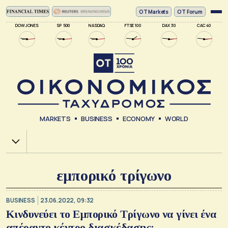
ΟΤ Markets
OT Forum
DOW JONES
SP 500
NASDAQ
FTSE 100
DAX 30
CAC 40
MARKETS
BUSINESS
ECONOMY
WORLD
Χ.Α.
εμπορικό τρίγωνο
BUSINESS
23.06.2022, 09:32
Κινδυνεύει το Εμπορικό Τρίγωνο να γίνει ένα
απέραντο κέντρο διασκέδασης;