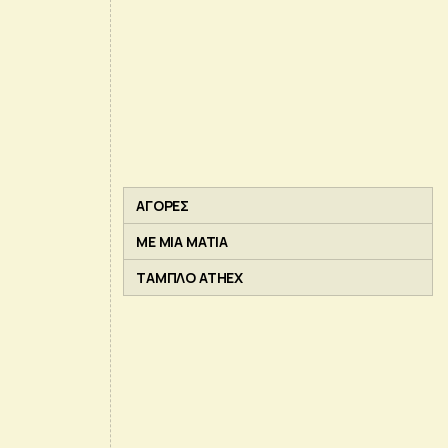
ΑΓΟΡΕΣ
ΜΕ ΜΙΑ ΜΑΤΙΑ
ΤΑΜΠΛΟ ATHEX