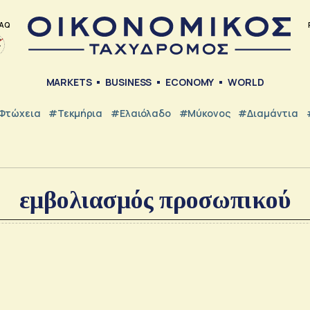
AQ
MARKETS
BUSINESS
ECONOMY
WORLD
Φτώχεια
#Τεκμήρια
#Ελαιόλαδο
#Μύκονος
#Διαμάντια
εμβολιασμός προσωπικού