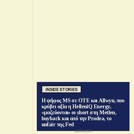
INSIDE STORIES
Η ψήφος MS σε ΟΤΕ και Allwyn, που
κρύβει αξία η HelleniQ Energy,
«μαζεύονται» οι short στη Metlen,
buyback και από την Prodea, το
unfair της Fed