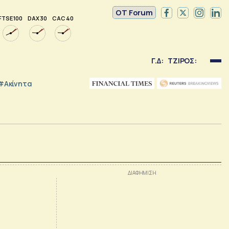
OT Forum
FTSE 100
DAX 30
CAC 40
Γ.Δ:
ΤΖΙΡΟΣ:
#Ακίνητα