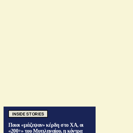
INSIDE STORIES
Ποιοι «μάζεψαν» κέρδη στο ΧΑ, οι
«200+» του Μυτιληναίου, η κόντρα