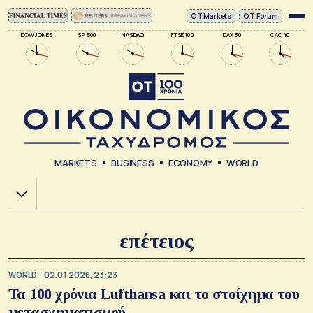
ΟΤ Markets
OT Forum
DOW JONES
SP 500
NASDAQ
FTSE 100
DAX 30
CAC 40
MARKETS
BUSINESS
ECONOMY
WORLD
Χ.Α.
επέτειος
WORLD
02.01.2026, 23:23
Τα 100 χρόνια Lufthansa και το στοίχημα του
μετασχηματισμού