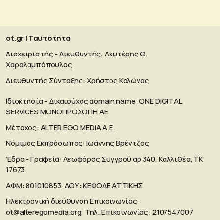
ot.gr | Ταυτότητα
Διαχειριστής - Διευθυντής: Λευτέρης Θ.
Χαραλαμπόπουλος
Διευθυντής Σύνταξης: Χρήστος Κολώνας
Ιδιοκτησία - Δικαιούχος domain name: ΟΝΕ DIGITAL
SERVICES MONOΠΡΟΣΩΠΗ ΑΕ
Μέτοχος: ALTER EGO MEDIA A.E.
Νόμιμος Εκπρόσωπος: Ιωάννης Βρέντζος
Έδρα - Γραφεία: Λεωφόρος Συγγρού αρ 340, Καλλιθέα, ΤΚ
17673
ΑΦΜ: 801010853, ΔΟΥ: ΚΕΦΟΔΕ ΑΤΤΙΚΗΣ
Ηλεκτρονική διεύθυνση Επικοινωνίας:
ot@alteregomedia.org
, Τηλ. Επικοινωνίας: 2107547007