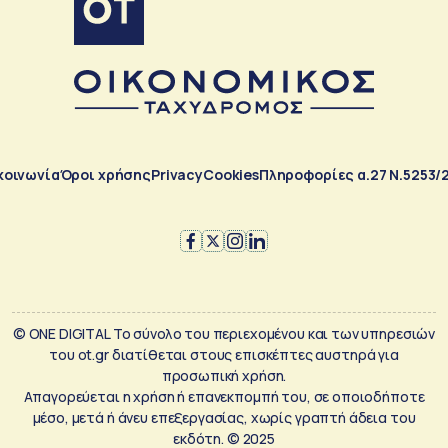
κοινωνία
Όροι χρήσης
Privacy
Cookies
Πληροφορίες α.27 Ν.5253/
© ONE DIGITAL Το σύνολο του περιεχομένου και των υπηρεσιών
του ot.gr διατίθεται στους επισκέπτες αυστηρά για
προσωπική χρήση.
Απαγορεύεται η χρήση ή επανεκπομπή του, σε οποιοδήποτε
μέσο, μετά ή άνευ επεξεργασίας, χωρίς γραπτή άδεια του
εκδότη. © 2025