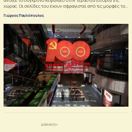
άνοιξε το σύγχρονο κεφάλαιο στην τεράστια ιστορία της
χώρας. Οι σελίδες του έχουν σφραγιστεί από τις μορφές του
Μάο Τσετούνγκ, του Ντενγκ Ξιαοπίνγκ και του Σι Τζινπίνγκ.
Γιώργος Παυλόπουλος