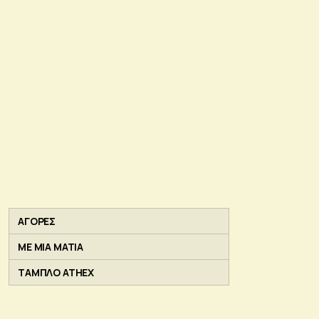
ΑΓΟΡΕΣ
ΜΕ ΜΙΑ ΜΑΤΙΑ
ΤΑΜΠΛΟ ATHEX