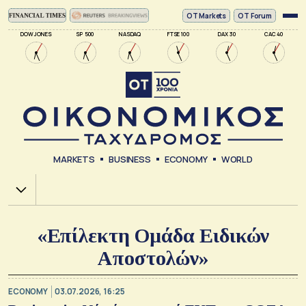
ΟΤ Markets
OT Forum
DOW JONES
SP 500
NASDAQ
FTSE 100
DAX 30
CAC 40
MARKETS
BUSINESS
ECONOMY
WORLD
Χ.Α.
«Επίλεκτη Ομάδα Ειδικών
Αποστολών»
ECONOMY
03.07.2026, 16:25