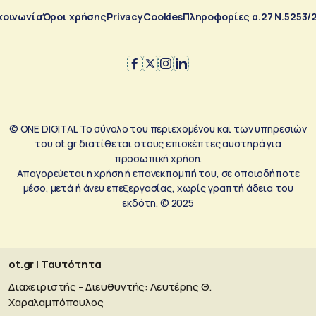
κοινωνία
Όροι χρήσης
Privacy
Cookies
Πληροφορίες α.27 Ν.5253/
© ONE DIGITAL Το σύνολο του περιεχομένου και των υπηρεσιών
του ot.gr διατίθεται στους επισκέπτες αυστηρά για
προσωπική χρήση.
Απαγορεύεται η χρήση ή επανεκπομπή του, σε οποιοδήποτε
μέσο, μετά ή άνευ επεξεργασίας, χωρίς γραπτή άδεια του
εκδότη. © 2025
ot.gr | Ταυτότητα
Διαχειριστής - Διευθυντής: Λευτέρης Θ.
Χαραλαμπόπουλος