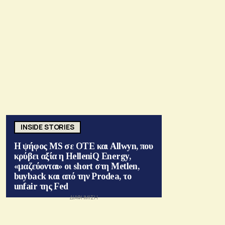
INSIDE STORIES
Η ψήφος MS σε ΟΤΕ και Allwyn, που
κρύβει αξία η HelleniQ Energy,
«μαζεύονται» οι short στη Metlen,
buyback και από την Prodea, το
unfair της Fed