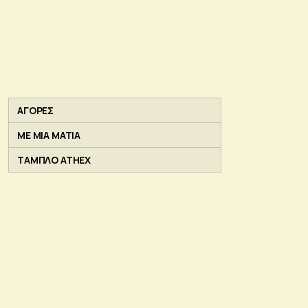
ΑΓΟΡΕΣ
ΜΕ ΜΙΑ ΜΑΤΙΑ
ΤΑΜΠΛΟ ATHEX