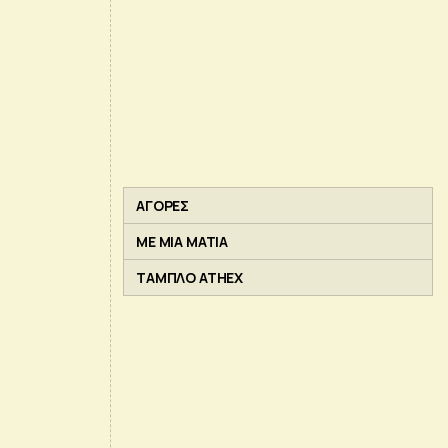
ΑΓΟΡΕΣ
ΜΕ ΜΙΑ ΜΑΤΙΑ
ΤΑΜΠΛΟ ATHEX