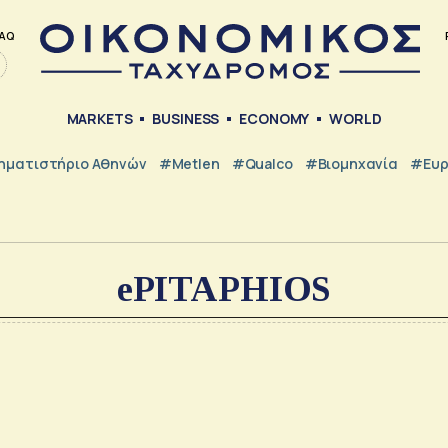
AQ
MARKETS
BUSINESS
ECONOMY
WORLD
ηματιστήριο Αθηνών
#metlen
#Qualco
#Βιομηχανία
#Ευ
ePITAPHIOS