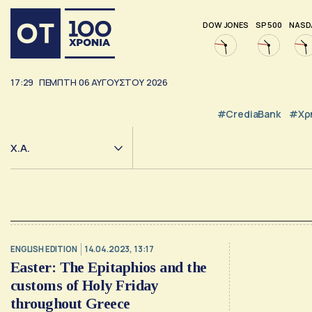
DOW JONES
SP 500
NASD
17:29
ΠΕΜΠΤΗ
06
ΑΥΓΟΥΣΤΟΥ
2026
#CrediaBank
#Χρ
Χ.Α.
ENGLISH EDITION
14.04.2023, 13:17
Easter: The Epitaphios and the
customs of Holy Friday
throughout Greece