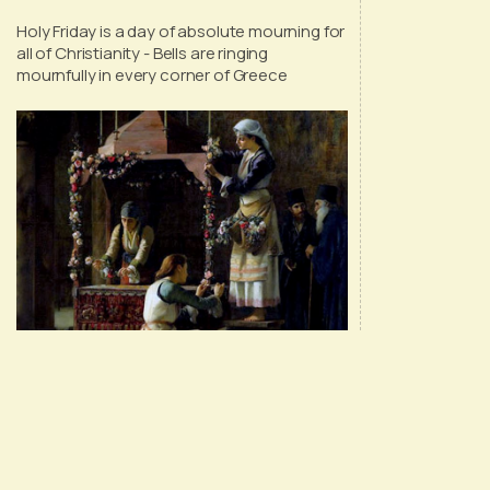
Holy Friday is a day of absolute mourning for
all of Christianity - Bells are ringing
mournfully in every corner of Greece