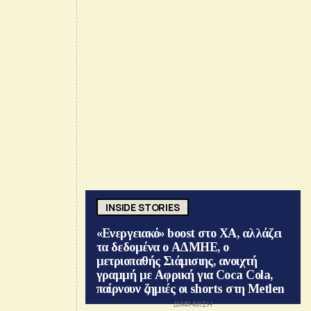
INSIDE STORIES
«Ενεργειακό» boost στο ΧΑ, αλλάζει
τα δεδομένα ο ΑΔΜΗΕ, ο
μετριοπαθής Σιάμισιης, ανοιχτή
γραμμή με Αφρική για Coca Cola,
παίρνουν ζημιές οι shorts στη Metlen