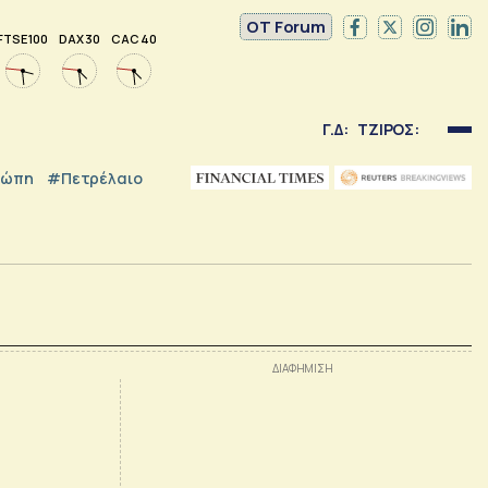
OT Forum
FTSE 100
DAX 30
CAC 40
Γ.Δ:
ΤΖΙΡΟΣ:
ρώπη
#Πετρέλαιο