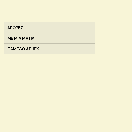
ΑΓΟΡΕΣ
ΜΕ ΜΙΑ ΜΑΤΙΑ
ΤΑΜΠΛΟ ATHEX