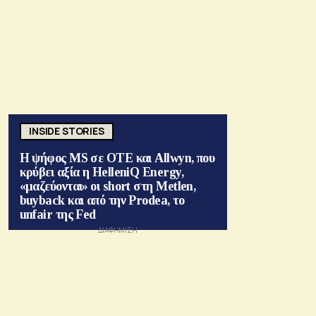
INSIDE STORIES
Η ψήφος MS σε ΟΤΕ και Allwyn, που
κρύβει αξία η HelleniQ Energy,
«μαζεύονται» οι short στη Metlen,
buyback και από την Prodea, το
unfair της Fed