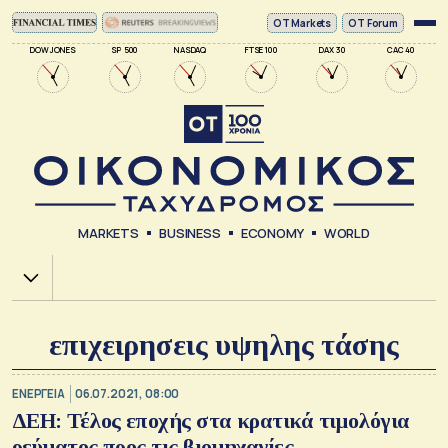
ΟΤ Markets
OT Forum
DOW JONES
SP 500
NASDAQ
FTSE 100
DAX 30
CAC 40
MARKETS
BUSINESS
ECONOMY
WORLD
Χ.Α.
επιχειρησεις υψηλης τάσης
ΕΝΕΡΓΕΙΑ
06.07.2021, 08:00
ΔΕΗ: Τέλος εποχής στα κρατικά τιμολόγια
ρεύματος προς τις βιομηχανίες