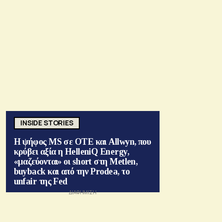
INSIDE STORIES
Η ψήφος MS σε ΟΤΕ και Allwyn, που
κρύβει αξία η HelleniQ Energy,
«μαζεύονται» οι short στη Metlen,
buyback και από την Prodea, το
unfair της Fed