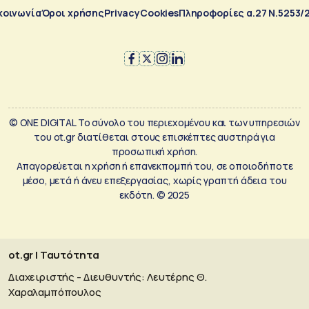
κοινωνία
Όροι χρήσης
Privacy
Cookies
Πληροφορίες α.27 Ν.5253/
© ONE DIGITAL Το σύνολο του περιεχομένου και των υπηρεσιών
του ot.gr διατίθεται στους επισκέπτες αυστηρά για
προσωπική χρήση.
Απαγορεύεται η χρήση ή επανεκπομπή του, σε οποιοδήποτε
μέσο, μετά ή άνευ επεξεργασίας, χωρίς γραπτή άδεια του
εκδότη. © 2025
ot.gr | Ταυτότητα
Διαχειριστής - Διευθυντής: Λευτέρης Θ.
Χαραλαμπόπουλος