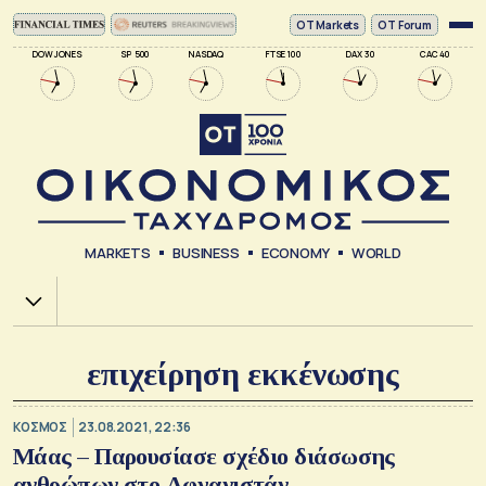
ΟΤ Markets
OT Forum
DOW JONES
SP 500
NASDAQ
FTSE 100
DAX 30
CAC 40
MARKETS
BUSINESS
ECONOMY
WORLD
Χ.Α.
επιχείρηση εκκένωσης
ΚΟΣΜΟΣ
23.08.2021, 22:36
Μάας – Παρουσίασε σχέδιο διάσωσης
ανθρώπων στο Αφγανιστάν