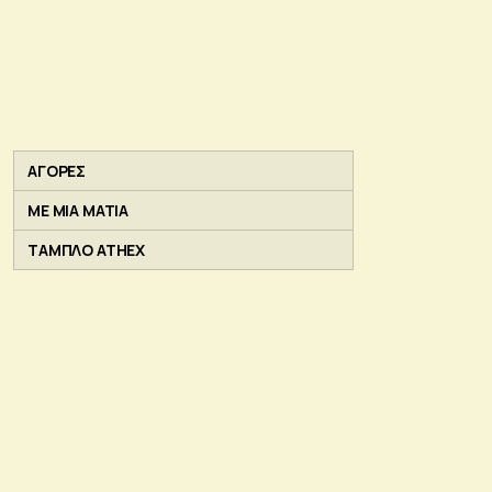
ΑΓΟΡΕΣ
ΜΕ ΜΙΑ ΜΑΤΙΑ
ΤΑΜΠΛΟ ATHEX