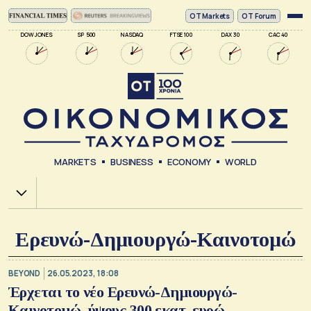
ΟΤ Markets
OT Forum
DOW JONES
SP 500
NASDAQ
FTSE 100
DAX 30
CAC 40
MARKETS
BUSINESS
ECONOMY
WORLD
Χ.Α.
Ερευνώ-Δημιουργώ-Καινοτομώ
BEYOND
26.05.2023, 18:08
Έρχεται το νέο Ερευνώ-Δημιουργώ-
Καινοτομώ, ύψους 300 εκατ. ευρώ