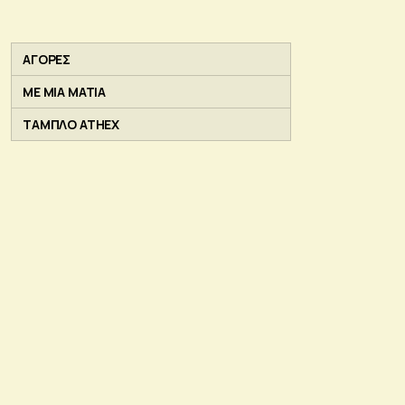
ΑΓΟΡΕΣ
ΜΕ ΜΙΑ ΜΑΤΙΑ
ΤΑΜΠΛΟ ATHEX