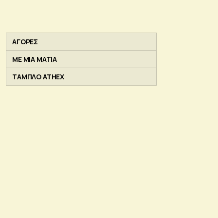
ΑΓΟΡΕΣ
ΜΕ ΜΙΑ ΜΑΤΙΑ
ΤΑΜΠΛΟ ATHEX