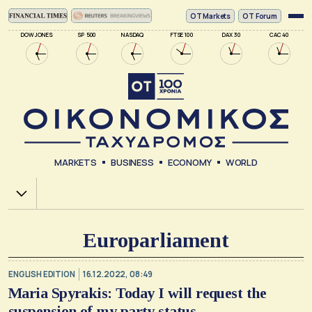
ΟΤ Markets
OT Forum
DOW JONES
SP 500
NASDAQ
FTSE 100
DAX 30
CAC 40
MARKETS
BUSINESS
ECONOMY
WORLD
Χ.Α.
Europarliament
ENGLISH EDITION
16.12.2022, 08:49
Maria Spyrakis: Today I will request the
suspension of my party status