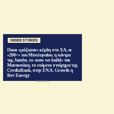
INSIDE STORIES
Ποιοι «μάζεψαν» κέρδη στο ΧΑ, οι
«200+» του Μυτιληναίου, η κόντρα
της Jumbo, το «now we build» του
Μανουσάκη, το επόμενο στοίχημα της
CrediaBank, στην ΕΝ.Α. Growth η
Rev Energy