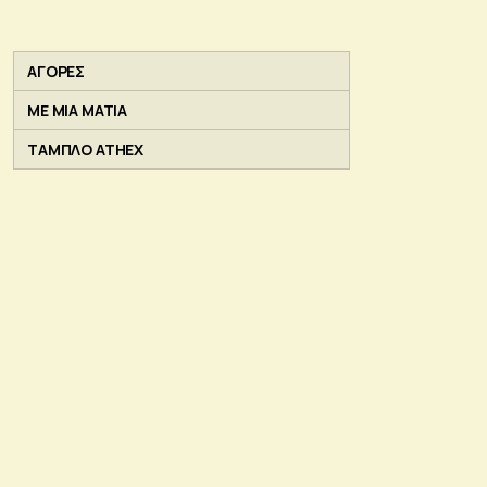
ΑΓΟΡΕΣ
ΜΕ ΜΙΑ ΜΑΤΙΑ
ΤΑΜΠΛΟ ATHEX