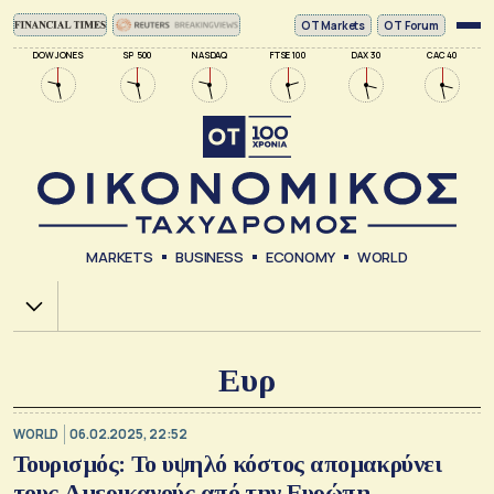
ΟΤ Markets
OT Forum
DOW JONES
SP 500
NASDAQ
FTSE 100
DAX 30
CAC 40
MARKETS
BUSINESS
ECONOMY
WORLD
Χ.Α.
Ευρ
WORLD
06.02.2025, 22:52
Τουρισμός: Το υψηλό κόστος απομακρύνει
τους Αμερικανούς από την Ευρώπη