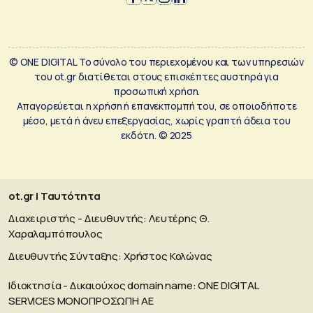
© ONE DIGITAL Το σύνολο του περιεχομένου και των υπηρεσιών
του ot.gr διατίθεται στους επισκέπτες αυστηρά για
προσωπική χρήση.
Απαγορεύεται η χρήση ή επανεκπομπή του, σε οποιοδήποτε
μέσο, μετά ή άνευ επεξεργασίας, χωρίς γραπτή άδεια του
εκδότη. © 2025
ot.gr | Ταυτότητα
Διαχειριστής - Διευθυντής: Λευτέρης Θ.
Χαραλαμπόπουλος
Διευθυντής Σύνταξης: Χρήστος Κολώνας
Ιδιοκτησία - Δικαιούχος domain name: ΟΝΕ DIGITAL
SERVICES MONOΠΡΟΣΩΠΗ ΑΕ