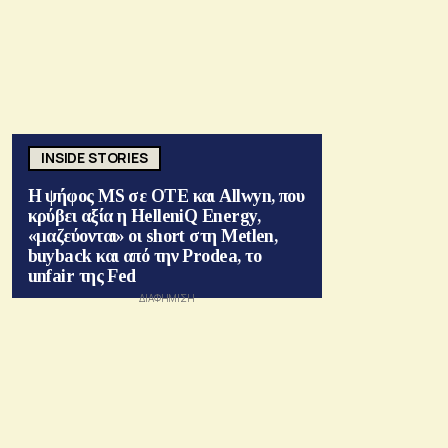
INSIDE STORIES
Η ψήφος MS σε ΟΤΕ και Allwyn, που
κρύβει αξία η HelleniQ Energy,
«μαζεύονται» οι short στη Metlen,
buyback και από την Prodea, το
unfair της Fed