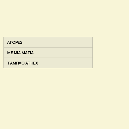
ΑΓΟΡΕΣ
ΜΕ ΜΙΑ ΜΑΤΙΑ
ΤΑΜΠΛΟ ATHEX