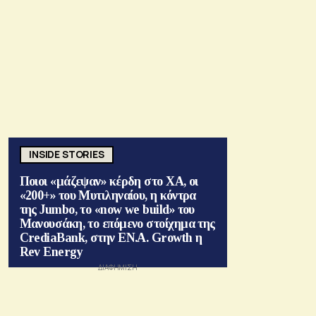
INSIDE STORIES
Ποιοι «μάζεψαν» κέρδη στο ΧΑ, οι
«200+» του Μυτιληναίου, η κόντρα
της Jumbo, το «now we build» του
Μανουσάκη, το επόμενο στοίχημα της
CrediaBank, στην ΕΝ.Α. Growth η
Rev Energy