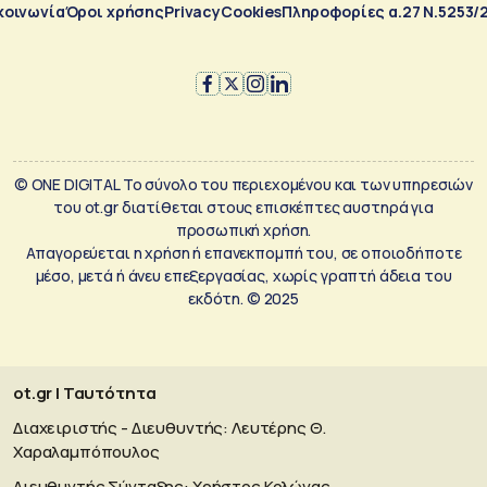
κοινωνία
Όροι χρήσης
Privacy
Cookies
Πληροφορίες α.27 Ν.5253/
© ONE DIGITAL Το σύνολο του περιεχομένου και των υπηρεσιών
του ot.gr διατίθεται στους επισκέπτες αυστηρά για
προσωπική χρήση.
Απαγορεύεται η χρήση ή επανεκπομπή του, σε οποιοδήποτε
μέσο, μετά ή άνευ επεξεργασίας, χωρίς γραπτή άδεια του
εκδότη. © 2025
ot.gr | Ταυτότητα
Διαχειριστής - Διευθυντής: Λευτέρης Θ.
Χαραλαμπόπουλος
Διευθυντής Σύνταξης: Χρήστος Κολώνας