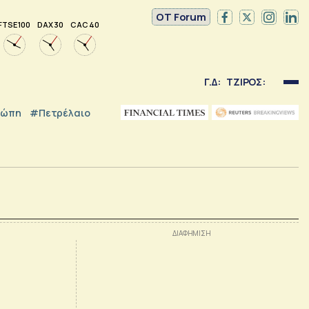
OT Forum
FTSE 100
DAX 30
CAC 40
Γ.Δ:
ΤΖΙΡΟΣ:
ρώπη
#Πετρέλαιο