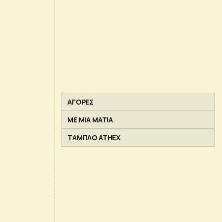
ΑΓΟΡΕΣ
ΜΕ ΜΙΑ ΜΑΤΙΑ
ΤΑΜΠΛΟ ATHEX