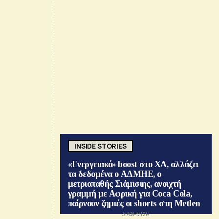
INSIDE STORIES
«Ενεργειακό» boost στο ΧΑ, αλλάζει
τα δεδομένα ο ΑΔΜΗΕ, ο
μετριοπαθής Σιάμισιης, ανοιχτή
γραμμή με Αφρική για Coca Cola,
παίρνουν ζημιές οι shorts στη Metlen