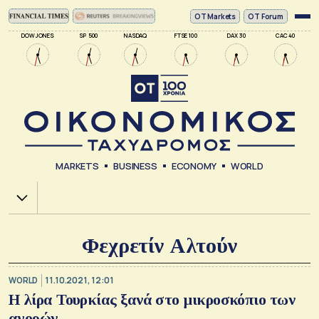
ΟΤ Markets
OT Forum
DOW JONES
SP 500
NASDAQ
FTSE 100
DAX 30
CAC 40
MARKETS
BUSINESS
ECONOMY
WORLD
Χ.Α.
Φεχρετίν Αλτούν
WORLD
11.10.2021, 12:01
Η λίρα Τουρκίας ξανά στο μικροσκόπιο των
αγορών