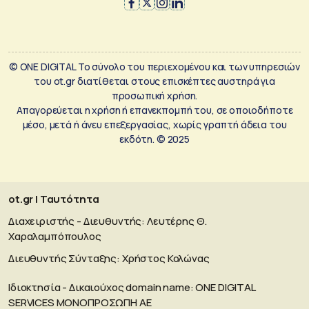
© ONE DIGITAL Το σύνολο του περιεχομένου και των υπηρεσιών
του ot.gr διατίθεται στους επισκέπτες αυστηρά για
προσωπική χρήση.
Απαγορεύεται η χρήση ή επανεκπομπή του, σε οποιοδήποτε
μέσο, μετά ή άνευ επεξεργασίας, χωρίς γραπτή άδεια του
εκδότη. © 2025
ot.gr | Ταυτότητα
Διαχειριστής - Διευθυντής: Λευτέρης Θ.
Χαραλαμπόπουλος
Διευθυντής Σύνταξης: Χρήστος Κολώνας
Ιδιοκτησία - Δικαιούχος domain name: ΟΝΕ DIGITAL
SERVICES MONOΠΡΟΣΩΠΗ ΑΕ