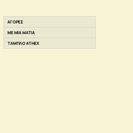
ΑΓΟΡΕΣ
ΜΕ ΜΙΑ ΜΑΤΙΑ
ΤΑΜΠΛΟ ATHEX