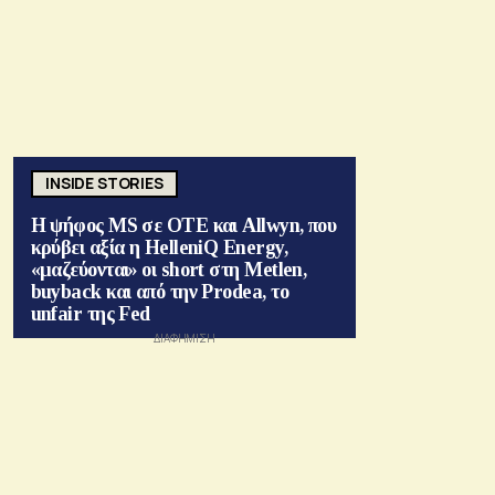
INSIDE STORIES
Η ψήφος MS σε ΟΤΕ και Allwyn, που
κρύβει αξία η HelleniQ Energy,
«μαζεύονται» οι short στη Metlen,
buyback και από την Prodea, το
unfair της Fed