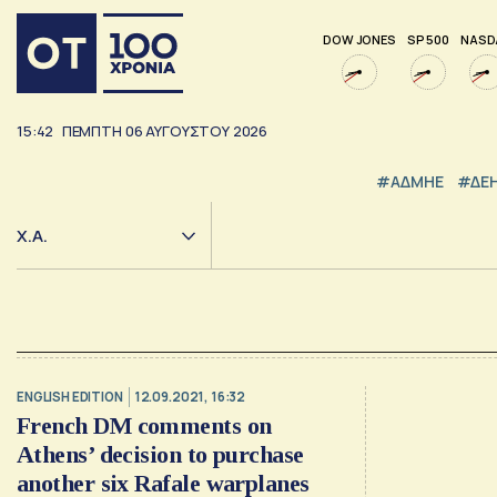
DOW JONES
SP 500
NASD
15:42
ΠΕΜΠΤΗ
06
ΑΥΓΟΥΣΤΟΥ
2026
#ΑΔΜΗΕ
#ΔΕ
Χ.Α.
ENGLISH EDITION
12.09.2021, 16:32
French DM comments on
Athens’ decision to purchase
another six Rafale warplanes