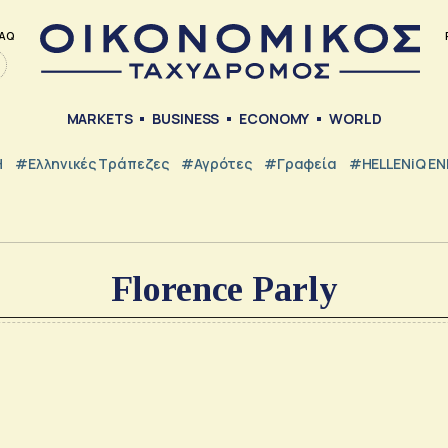
AQ
MARKETS
BUSINESS
ECONOMY
WORLD
Η
#ελληνικές Τράπεζες
#Αγρότες
#Γραφεία
#HELLENiQ E
Florence Parly