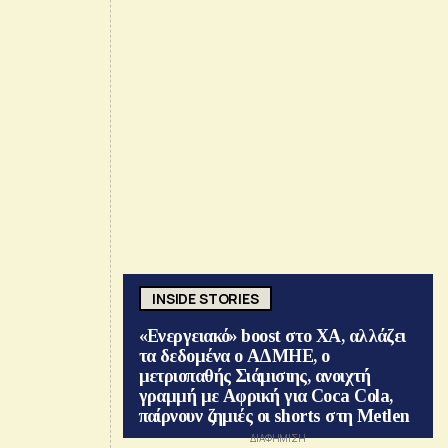
INSIDE STORIES
«Ενεργειακό» boost στο ΧΑ, αλλάζει
τα δεδομένα ο ΑΔΜΗΕ, ο
μετριοπαθής Σιάμισιης, ανοιχτή
γραμμή με Αφρική για Coca Cola,
παίρνουν ζημιές οι shorts στη Metlen