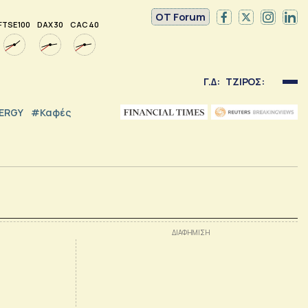
OT Forum
FTSE 100
DAX 30
CAC 40
Γ.Δ:
ΤΖΙΡΟΣ:
NERGY
#καφές