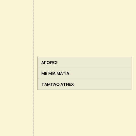
ΑΓΟΡΕΣ
ΜΕ ΜΙΑ ΜΑΤΙΑ
ΤΑΜΠΛΟ ATHEX