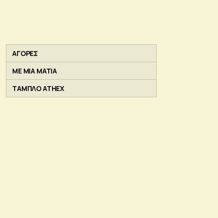
ΑΓΟΡΕΣ
ΜΕ ΜΙΑ ΜΑΤΙΑ
ΤΑΜΠΛΟ ATHEX