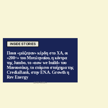
INSIDE STORIES
Ποιοι «μάζεψαν» κέρδη στο ΧΑ, οι
«200+» του Μυτιληναίου, η κόντρα
της Jumbo, το «now we build» του
Μανουσάκη, το επόμενο στοίχημα της
CrediaBank, στην ΕΝ.Α. Growth η
Rev Energy