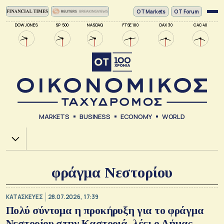
ΟΤ Markets
OT Forum
DOW JONES
SP 500
NASDAQ
FTSE 100
DAX 30
CAC 40
MARKETS
BUSINESS
ECONOMY
WORLD
Χ.Α.
φράγμα Νεστορίου
ΚΑΤΑΣΚΕΥΕΣ
28.07.2026, 17:39
Πολύ σύντομα η προκήρυξη για το φράγμα
Νεστορίου στην Καστοριά, λέει ο Δήμας