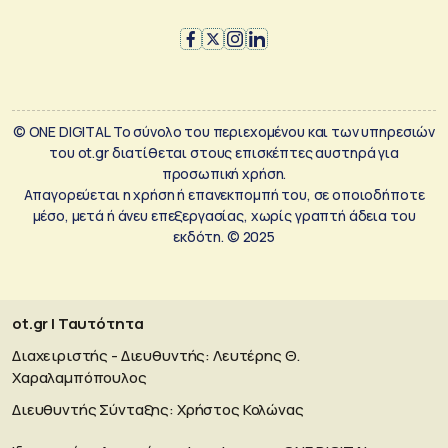
© ONE DIGITAL Το σύνολο του περιεχομένου και των υπηρεσιών
του ot.gr διατίθεται στους επισκέπτες αυστηρά για
προσωπική χρήση.
Απαγορεύεται η χρήση ή επανεκπομπή του, σε οποιοδήποτε
μέσο, μετά ή άνευ επεξεργασίας, χωρίς γραπτή άδεια του
εκδότη. © 2025
ot.gr | Ταυτότητα
Διαχειριστής - Διευθυντής: Λευτέρης Θ.
Χαραλαμπόπουλος
Διευθυντής Σύνταξης: Χρήστος Κολώνας