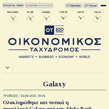
ΟΤ Markets
OT Forum
DOW JONES
SP 500
NASDAQ
FTSE 100
DAX 30
CAC 40
MARKETS
BUSINESS
ECONOMY
WORLD
Χ.Α.
Galaxy
ΤΡΑΠΕΖΕΣ
22.06.2021, 18:04
Ολοκληρώθηκε και τυπικά η
συναλλαγή Galaxy από την Alpha Bank