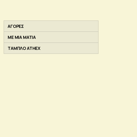
ΑΓΟΡΕΣ
ΜΕ ΜΙΑ ΜΑΤΙΑ
ΤΑΜΠΛΟ ATHEX