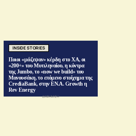
INSIDE STORIES
Ποιοι «μάζεψαν» κέρδη στο ΧΑ, οι
«200+» του Μυτιληναίου, η κόντρα
της Jumbo, το «now we build» του
Μανουσάκη, το επόμενο στοίχημα της
CrediaBank, στην ΕΝ.Α. Growth η
Rev Energy