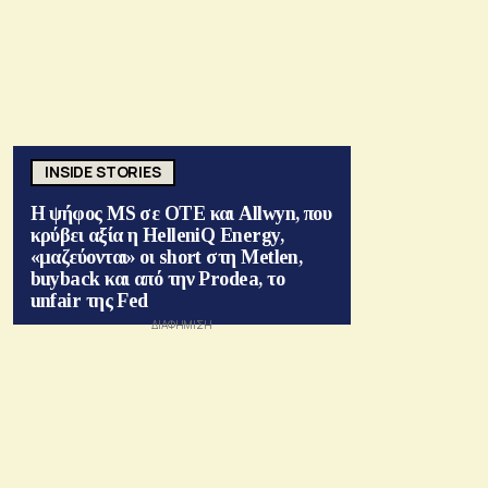
INSIDE STORIES
Η ψήφος MS σε ΟΤΕ και Allwyn, που
κρύβει αξία η HelleniQ Energy,
«μαζεύονται» οι short στη Metlen,
buyback και από την Prodea, το
unfair της Fed