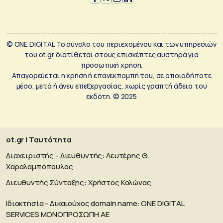
© ONE DIGITAL Το σύνολο του περιεχομένου και των υπηρεσιών
του ot.gr διατίθεται στους επισκέπτες αυστηρά για
προσωπική χρήση.
Απαγορεύεται η χρήση ή επανεκπομπή του, σε οποιοδήποτε
μέσο, μετά ή άνευ επεξεργασίας, χωρίς γραπτή άδεια του
εκδότη. © 2025
ot.gr | Ταυτότητα
Διαχειριστής - Διευθυντής: Λευτέρης Θ.
Χαραλαμπόπουλος
Διευθυντής Σύνταξης: Χρήστος Κολώνας
Ιδιοκτησία - Δικαιούχος domain name: ΟΝΕ DIGITAL
SERVICES MONOΠΡΟΣΩΠΗ ΑΕ