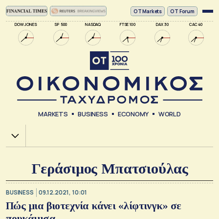
ΟΤ Markets
OT Forum
DOW JONES
SP 500
NASDAQ
FTSE 100
DAX 30
CAC 40
MARKETS
BUSINESS
ECONOMY
WORLD
Χ.Α.
Γεράσιμος Μπατσιούλας
BUSINESS
09.12.2021, 10:01
Πώς μια βιοτεχνία κάνει «λίφτινγκ» σε
πουκάμισα