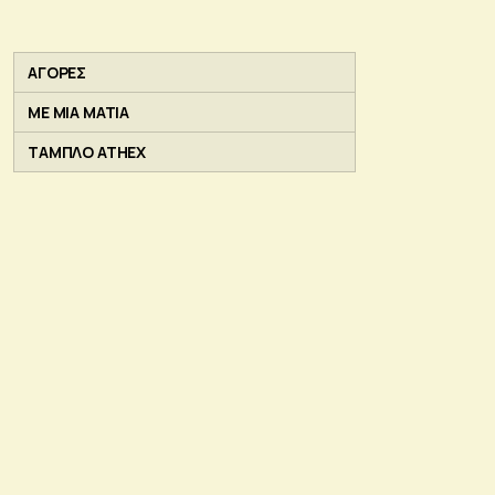
ΑΓΟΡΕΣ
ΜΕ ΜΙΑ ΜΑΤΙΑ
ΤΑΜΠΛΟ ATHEX