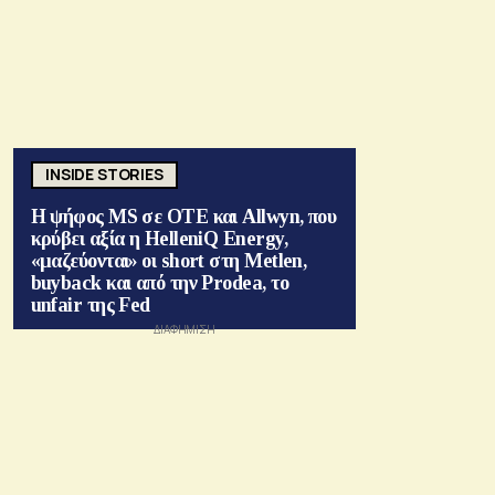
INSIDE STORIES
Η ψήφος MS σε ΟΤΕ και Allwyn, που
κρύβει αξία η HelleniQ Energy,
«μαζεύονται» οι short στη Metlen,
buyback και από την Prodea, το
unfair της Fed