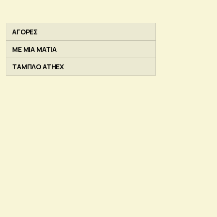
ΑΓΟΡΕΣ
ΜΕ ΜΙΑ ΜΑΤΙΑ
ΤΑΜΠΛΟ ATHEX