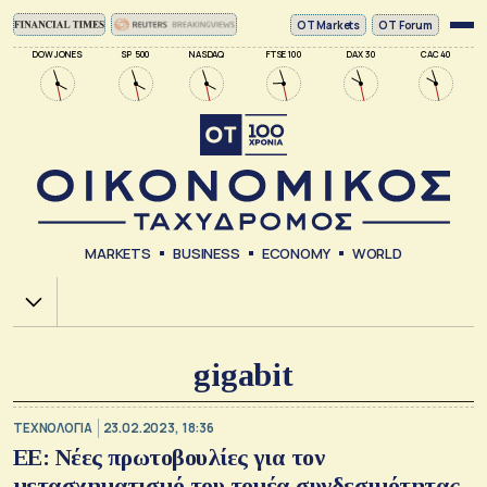
ΟΤ Markets
OT Forum
DOW JONES
SP 500
NASDAQ
FTSE 100
DAX 30
CAC 40
MARKETS
BUSINESS
ECONOMY
WORLD
Χ.Α.
gigabit
ΤΕΧΝΟΛΟΓΙΑ
23.02.2023, 18:36
ΕΕ: Νέες πρωτοβουλίες για τον
μετασχηματισμό του τομέα συνδεσιμότητας