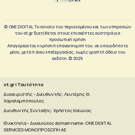
© ONE DIGITAL Το σύνολο του περιεχομένου και των υπηρεσιών
του ot.gr διατίθεται στους επισκέπτες αυστηρά για
προσωπική χρήση.
Απαγορεύεται η χρήση ή επανεκπομπή του, σε οποιοδήποτε
μέσο, μετά ή άνευ επεξεργασίας, χωρίς γραπτή άδεια του
εκδότη. © 2025
ot.gr | Ταυτότητα
Διαχειριστής - Διευθυντής: Λευτέρης Θ.
Χαραλαμπόπουλος
Διευθυντής Σύνταξης: Χρήστος Κολώνας
Ιδιοκτησία - Δικαιούχος domain name: ΟΝΕ DIGITAL
SERVICES MONOΠΡΟΣΩΠΗ ΑΕ