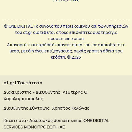
© ONE DIGITAL Το σύνολο του περιεχομένου και των υπηρεσιών
του ot.gr διατίθεται στους επισκέπτες αυστηρά για
προσωπική χρήση.
Απαγορεύεται η χρήση ή επανεκπομπή του, σε οποιοδήποτε
μέσο, μετά ή άνευ επεξεργασίας, χωρίς γραπτή άδεια του
εκδότη. © 2025
ot.gr | Ταυτότητα
Διαχειριστής - Διευθυντής: Λευτέρης Θ.
Χαραλαμπόπουλος
Διευθυντής Σύνταξης: Χρήστος Κολώνας
Ιδιοκτησία - Δικαιούχος domain name: ΟΝΕ DIGITAL
SERVICES MONOΠΡΟΣΩΠΗ ΑΕ