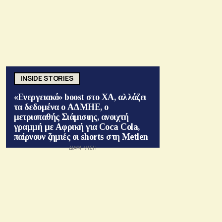
INSIDE STORIES
«Ενεργειακό» boost στο ΧΑ, αλλάζει
τα δεδομένα ο ΑΔΜΗΕ, ο
μετριοπαθής Σιάμισιης, ανοιχτή
γραμμή με Αφρική για Coca Cola,
παίρνουν ζημιές οι shorts στη Metlen