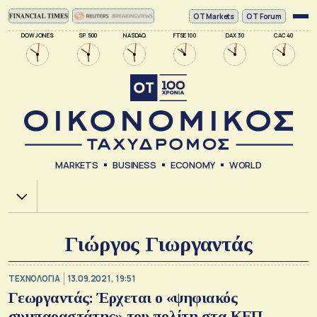
ΟΤ Markets
OT Forum
DOW JONES
SP 500
NASDAQ
FTSE 100
DAX 30
CAC 40
MARKETS
BUSINESS
ECONOMY
WORLD
Χ.Α.
Γιώργος Γιωργαντάς
ΤΕΧΝΟΛΟΓΙΑ
13.09.2021, 19:51
Γεωργαντάς: Έρχεται ο «ψηφιακός
συμπαραστάτης» του πολίτη στα ΚΕΠ