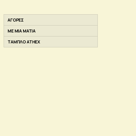
ΑΓΟΡΕΣ
ΜΕ ΜΙΑ ΜΑΤΙΑ
ΤΑΜΠΛΟ ATHEX