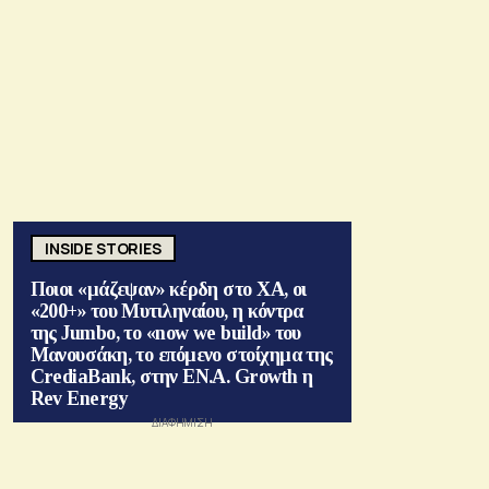
INSIDE STORIES
Ποιοι «μάζεψαν» κέρδη στο ΧΑ, οι
«200+» του Μυτιληναίου, η κόντρα
της Jumbo, το «now we build» του
Μανουσάκη, το επόμενο στοίχημα της
CrediaBank, στην ΕΝ.Α. Growth η
Rev Energy