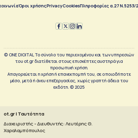
κοινωνία
Όροι χρήσης
Privacy
Cookies
Πληροφορίες α.27 Ν.5253/
© ONE DIGITAL Το σύνολο του περιεχομένου και των υπηρεσιών
του ot.gr διατίθεται στους επισκέπτες αυστηρά για
προσωπική χρήση.
Απαγορεύεται η χρήση ή επανεκπομπή του, σε οποιοδήποτε
μέσο, μετά ή άνευ επεξεργασίας, χωρίς γραπτή άδεια του
εκδότη. © 2025
ot.gr | Ταυτότητα
Διαχειριστής - Διευθυντής: Λευτέρης Θ.
Χαραλαμπόπουλος