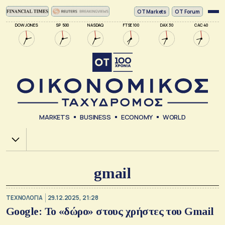
ΟΤ Markets
OT Forum
DOW JONES
SP 500
NASDAQ
FTSE 100
DAX 30
CAC 40
MARKETS
BUSINESS
ECONOMY
WORLD
Χ.Α.
gmail
ΤΕΧΝΟΛΟΓΙΑ
29.12.2025, 21:28
Google: Το «δώρο» στους χρήστες του Gmail