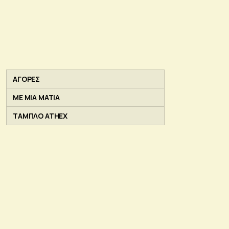
ΑΓΟΡΕΣ
ΜΕ ΜΙΑ ΜΑΤΙΑ
ΤΑΜΠΛΟ ATHEX