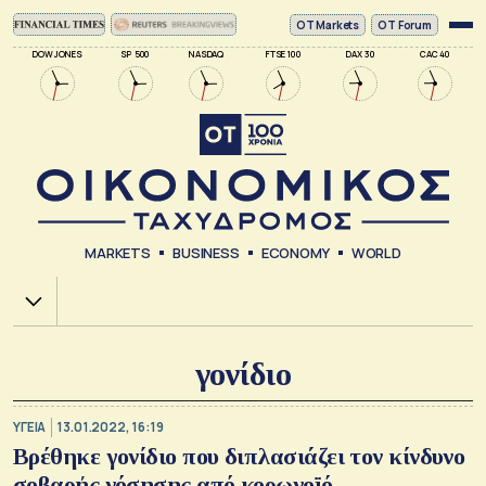
ΟΤ Markets
OT Forum
DOW JONES
SP 500
NASDAQ
FTSE 100
DAX 30
CAC 40
MARKETS
BUSINESS
ECONOMY
WORLD
Χ.Α.
γονίδιο
ΥΓΕΙΑ
13.01.2022, 16:19
Βρέθηκε γονίδιο που διπλασιάζει τον κίνδυνο
σοβαρής νόσησης από κορωνοϊό