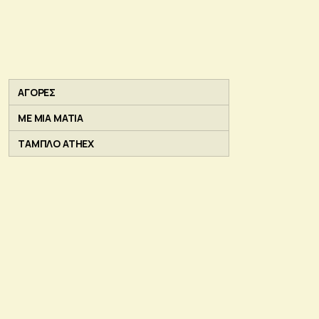
ΑΓΟΡΕΣ
ΜΕ ΜΙΑ ΜΑΤΙΑ
ΤΑΜΠΛΟ ATHEX