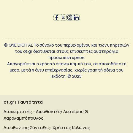
© ONE DIGITAL Το σύνολο του περιεχομένου και των υπηρεσιών
του ot.gr διατίθεται στους επισκέπτες αυστηρά για
προσωπική χρήση.
Απαγορεύεται η χρήση ή επανεκπομπή του, σε οποιοδήποτε
μέσο, μετά ή άνευ επεξεργασίας, χωρίς γραπτή άδεια του
εκδότη. © 2025
ot.gr | Ταυτότητα
Διαχειριστής - Διευθυντής: Λευτέρης Θ.
Χαραλαμπόπουλος
Διευθυντής Σύνταξης: Χρήστος Κολώνας