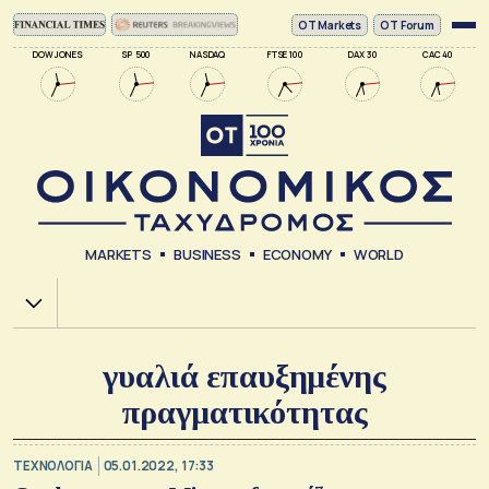
ΟΤ Markets
OT Forum
DOW JONES
SP 500
NASDAQ
FTSE 100
DAX 30
CAC 40
MARKETS
BUSINESS
ECONOMY
WORLD
Χ.Α.
γυαλιά επαυξημένης
πραγματικότητας
ΤΕΧΝΟΛΟΓΙΑ
05.01.2022, 17:33