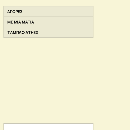
ΑΓΟΡΕΣ
ΜΕ ΜΙΑ ΜΑΤΙΑ
ΤΑΜΠΛΟ ATHEX