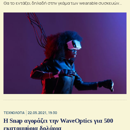
Θα το εντάξει δηλαδή στην γκάμα των wearable συσκευών
της, όπως τα AirPods και το Apple Watch.
ΤΕΧΝΟΛΟΓΙΑ
22.05.2021, 19:30
Η Snap αγοράζει την WaveOptics για 500
εκατομμύρια δολάρια