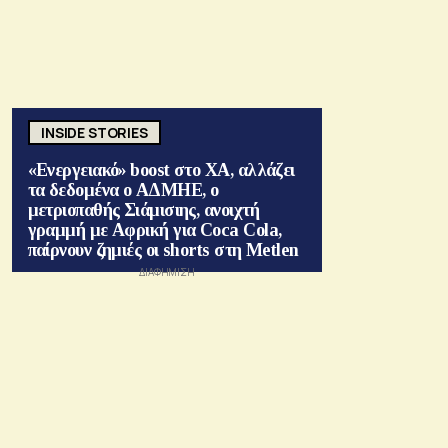
INSIDE STORIES
«Ενεργειακό» boost στο ΧΑ, αλλάζει
τα δεδομένα ο ΑΔΜΗΕ, ο
μετριοπαθής Σιάμισιης, ανοιχτή
γραμμή με Αφρική για Coca Cola,
παίρνουν ζημιές οι shorts στη Metlen