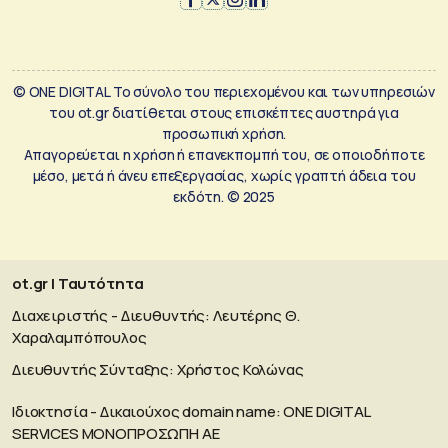
© ONE DIGITAL Το σύνολο του περιεχομένου και των υπηρεσιών
του ot.gr διατίθεται στους επισκέπτες αυστηρά για
προσωπική χρήση.
Απαγορεύεται η χρήση ή επανεκπομπή του, σε οποιοδήποτε
μέσο, μετά ή άνευ επεξεργασίας, χωρίς γραπτή άδεια του
εκδότη. © 2025
ot.gr | Ταυτότητα
Διαχειριστής - Διευθυντής: Λευτέρης Θ.
Χαραλαμπόπουλος
Διευθυντής Σύνταξης: Χρήστος Κολώνας
Ιδιοκτησία - Δικαιούχος domain name: ΟΝΕ DIGITAL
SERVICES MONOΠΡΟΣΩΠΗ ΑΕ