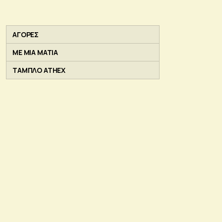
ΑΓΟΡΕΣ
ΜΕ ΜΙΑ ΜΑΤΙΑ
ΤΑΜΠΛΟ ATHEX