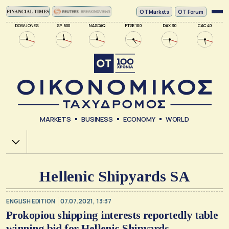
ΟΤ Markets
OT Forum
DOW JONES
SP 500
NASDAQ
FTSE 100
DAX 30
CAC 40
MARKETS
BUSINESS
ECONOMY
WORLD
Χ.Α.
Hellenic Shipyards SA
ENGLISH EDITION
07.07.2021, 13:37
Prokopiou shipping interests reportedly table
winning bid for Hellenic Shipyards