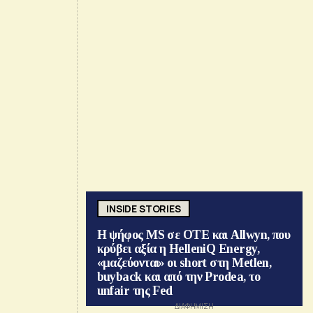
INSIDE STORIES
Η ψήφος MS σε ΟΤΕ και Allwyn, που
κρύβει αξία η HelleniQ Energy,
«μαζεύονται» οι short στη Metlen,
buyback και από την Prodea, το
unfair της Fed