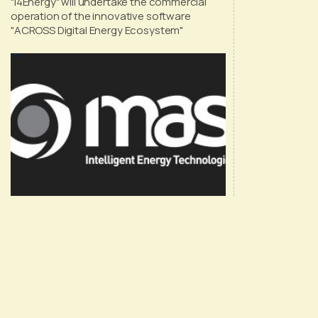
"I4Energy" will undertake the commercial
operation of the innovative software
"ACROSS Digital Energy Ecosystem"