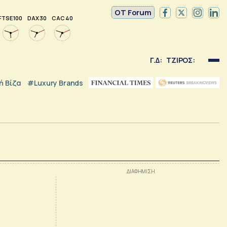
OT Forum
FTSE 100
DAX 30
CAC 40
Γ.Δ:
ΤΖΙΡΟΣ:
 Βίζα
#luxury Brands