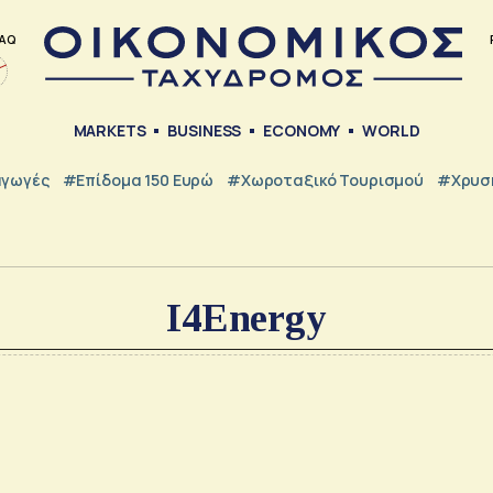
AQ
MARKETS
BUSINESS
ECONOMY
WORLD
γωγές
#Επίδομα 150 Ευρώ
#Χωροταξικό Τουρισμού
#Χρυσή
I4Energy