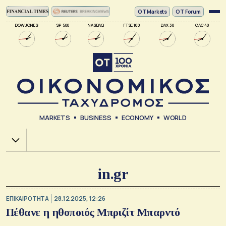
ΟΤ Markets
OT Forum
DOW JONES
SP 500
NASDAQ
FTSE 100
DAX 30
CAC 40
MARKETS
BUSINESS
ECONOMY
WORLD
Χ.Α.
in.gr
ΕΠΙΚΑΙΡΟΤΗΤΑ
28.12.2025, 12:26
Πέθανε η ηθοποιός Μπριζίτ Μπαρντό