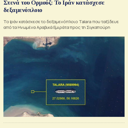
Στενά του Ορμούζ: Το Ιράν κατάσχεσε
δεξαμενόπλοιο
Το Ιράν κατάσχεσε το δεξαμενόπλοιο Talara που ταξίδευε
από τα Ηνωμένα Αραβικά Εμιράτα προς τη Σιγκαπούρη